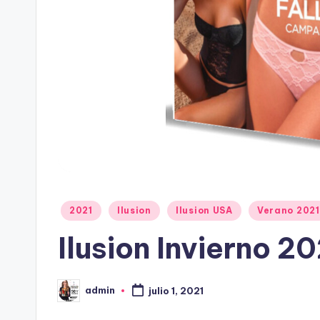
8
0
0
)
8
2
5
-
9
4
P
5
2021
Ilusion
Ilusion USA
Verano 2021
u
2
Ilusion Invierno 2
b
l
i
admin
julio 1, 2021
c
P
u
a
b