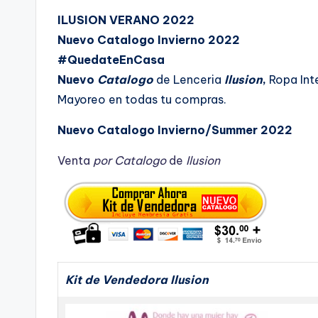
l
d
i
ILUSION VERANO 2022
o
c
Nuevo Catalogo Invierno 2022
a
e
d
#QuedateEnCasa
n
o
p
Nuevo
Catalogo
de Lenceria
Ilusion
,
Ropa Int
o
r
Mayoreo en todas tu compras.
Nuevo Catalogo Invierno/Summer 2022
Venta
por Catalogo
de
Ilusion
Kit de Vendedora Ilusion