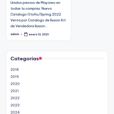
Unidos precios de Mayoreo en
todas tu compras. Nuevo
Catalogo Otoño/Spring 2022
Venta por Catalogo de Ilusion Kit
de Vendedora Ilusion…
admin
enero 13, 2021
P
u
b
l
i
c
a
d
Categorías
o
p
o
2018
r
2019
2020
2021
2022
2023
2024