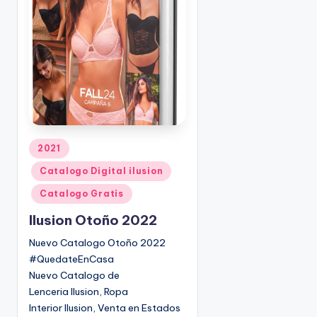
d
o
p
o
r
P
2021
u
Catalogo Digital ilusion
b
l
Catalogo Gratis
i
Ilusion Otoño 2022
c
a
Nuevo Catalogo Otoño 2022
d
#QuedateEnCasa
o
Nuevo Catalogo de
e
Lenceria Ilusion, Ropa
n
Interior Ilusion, Venta en Estados