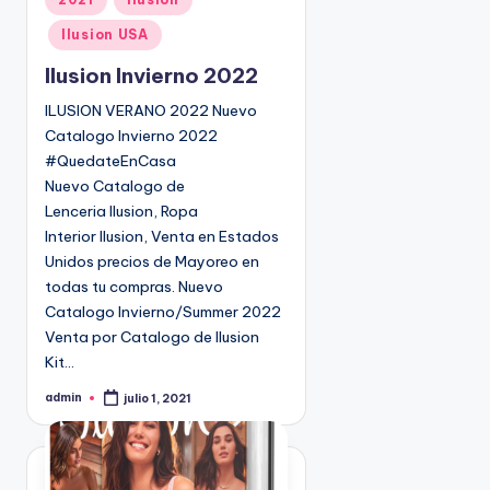
u
Ilusion USA
b
l
Ilusion Invierno 2022
i
ILUSION VERANO 2022 Nuevo
c
Catalogo Invierno 2022
a
#QuedateEnCasa
d
Nuevo Catalogo de
o
Lenceria Ilusion, Ropa
e
Interior Ilusion, Venta en Estados
n
Unidos precios de Mayoreo en
todas tu compras. Nuevo
Catalogo Invierno/Summer 2022
Venta por Catalogo de Ilusion
Kit…
admin
julio 1, 2021
P
u
b
l
i
c
a