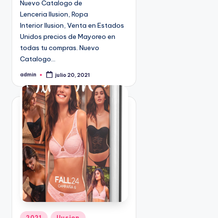
Nuevo Catalogo de
n
9
Lenceria Ilusion, Ropa
4
Interior Ilusion, Venta en Estados
5
Unidos precios de Mayoreo en
2
todas tu compras. Nuevo
Catalogo…
admin
julio 20, 2021
P
u
b
l
i
c
a
d
o
p
o
r
P
2021
Ilusion