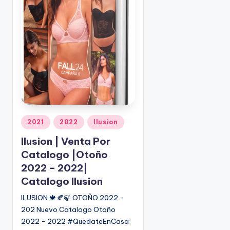
o
|
🇺🇸
n
P
e
d
i
d
o
s
☎
1
P
2021
2022
Ilusion
u
(
Ilusion | Venta Por
b
8
Catalogo |Otoño
l
0
i
2022 – 2022|
0
c
)
Catalogo Ilusion
a
8
ILUSION 🍁🍂🍃 OTOÑO 2022 -
d
2
202 Nuevo Catalogo Otoño
o
5
2022 - 2022 #QuedateEnCasa
e
-