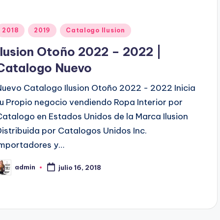
P
2018
2019
Catalogo Ilusion
u
Ilusion Otoño 2022 – 2022 |
b
Catalogo Nuevo
Nuevo Catalogo Ilusion Otoño 2022 - 2022 Inicia
c
tu Propio negocio vendiendo Ropa Interior por
a
Catalogo en Estados Unidos de la Marca Ilusion
d
Distribuida por Catalogos Unidos Inc.
o
Importadores y…
e
n
admin
julio 16, 2018
P
b
c
a