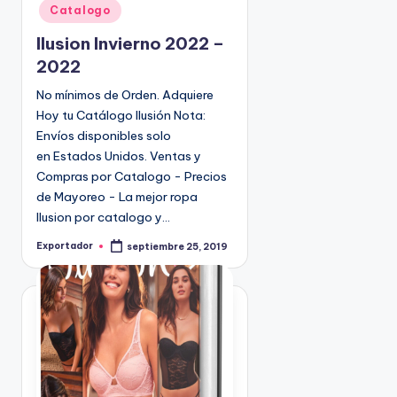
Catalogo
b
l
Ilusion Invierno 2022 –
i
2022
c
No mínimos de Orden. Adquiere
a
Hoy tu Catálogo Ilusión Nota:
d
o
Envíos disponibles solo
e
en Estados Unidos. Ventas y
n
Compras por Catalogo - Precios
de Mayoreo - La mejor ropa
Ilusion por catalogo y…
Exportador
septiembre 25, 2019
P
u
b
l
i
c
a
d
o
p
o
r