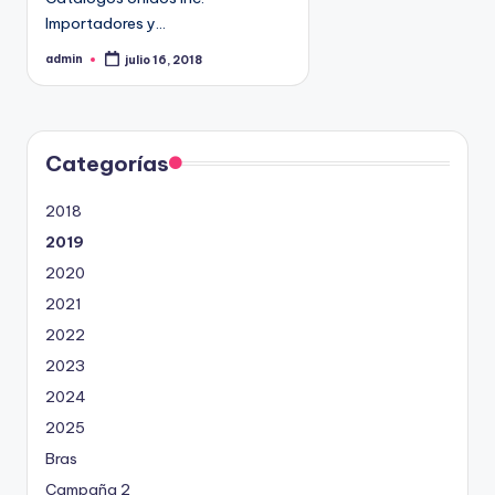
Importadores y…
admin
julio 16, 2018
P
u
b
l
i
c
a
d
Categorías
o
p
o
2018
r
2019
2020
2021
2022
2023
2024
2025
Bras
Campaña 2