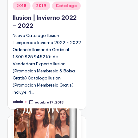
P
2018
2019
Catalogo
u
Ilusion | Invierno 2022
b
– 2022
l
i
Nuevo Catalogo Ilusion
c
Temporada Invierno 2022 - 2022
a
Ordenalo llamando Gratis al
d
1.800.825.9452 Kit de
o
Vendedora Experta Ilusion
e
(Promocion Membresia & Bolsa
n
Gratis) Catalogo Ilusion
(Promocion Membresia Gratis)
Incluye: 4…
admin
octubre 17, 2018
P
u
b
l
i
c
a
d
o
p