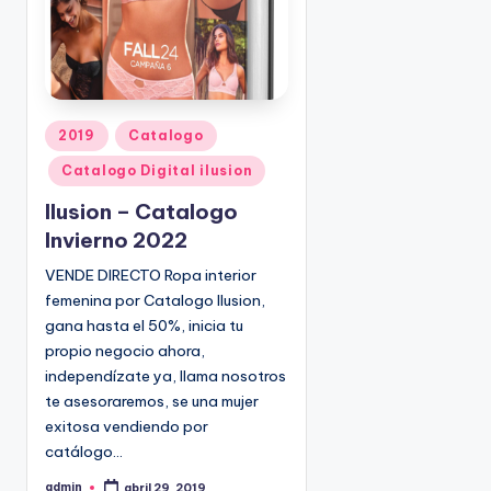
P
2019
Catalogo
u
Catalogo Digital ilusion
b
l
Ilusion – Catalogo
i
Invierno 2022
c
VENDE DIRECTO Ropa interior
a
femenina por Catalogo Ilusion,
d
o
gana hasta el 50%, inicia tu
e
propio negocio ahora,
n
independízate ya, llama nosotros
te asesoraremos, se una mujer
exitosa vendiendo por
catálogo…
admin
abril 29, 2019