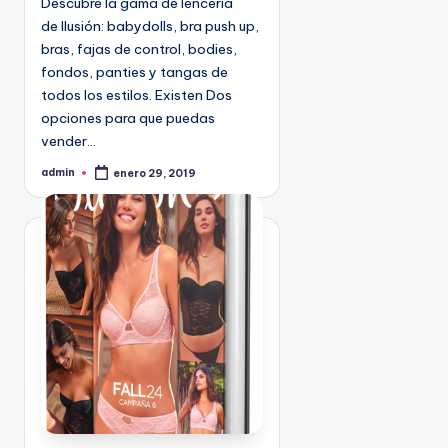
Descubre la gama de lencería
o
de Ilusión: babydolls, bra push up,
e
bras, fajas de control, bodies,
n
fondos, panties y tangas de
todos los estilos. Existen Dos
opciones para que puedas
vender…
admin
enero 29, 2019
P
u
b
l
i
c
a
d
o
p
o
r