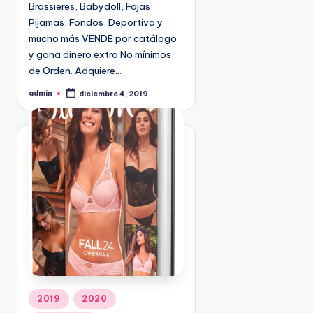
o
Brassieres, Babydoll, Fajas
9
e
Pijamas, Fondos, Deportiva y
4
n
mucho más VENDE por catálogo
5
y gana dinero extra No mínimos
2
de Orden. Adquiere…
admin
diciembre 4, 2019
P
u
b
l
i
c
a
d
o
p
o
r
P
2019
2020
u