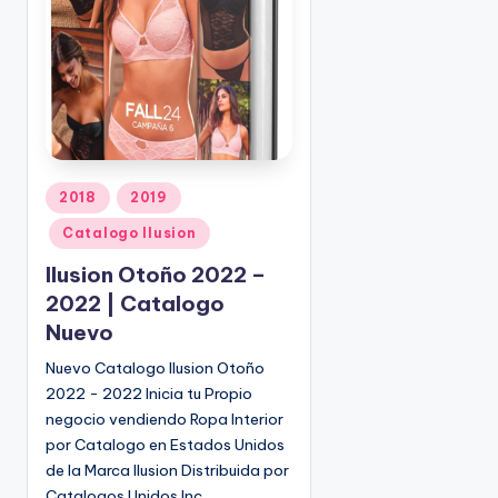
o
r
P
2018
2019
u
Catalogo Ilusion
b
l
Ilusion Otoño 2022 –
i
2022 | Catalogo
c
Nuevo
a
d
Nuevo Catalogo Ilusion Otoño
o
2022 - 2022 Inicia tu Propio
e
negocio vendiendo Ropa Interior
n
por Catalogo en Estados Unidos
de la Marca Ilusion Distribuida por
Catalogos Unidos Inc.