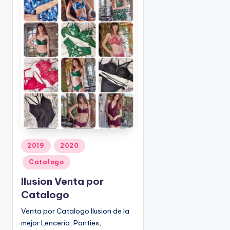
o
|
🇺🇸
n
P
e
d
i
d
o
s
☎
1
(
8
P
2019
2020
u
0
Catalogo
b
0
l
)
Ilusion Venta por
i
8
Catalogo
c
2
Venta por Catalogo Ilusion de la
a
5
mejor Lencería, Panties,
d
-