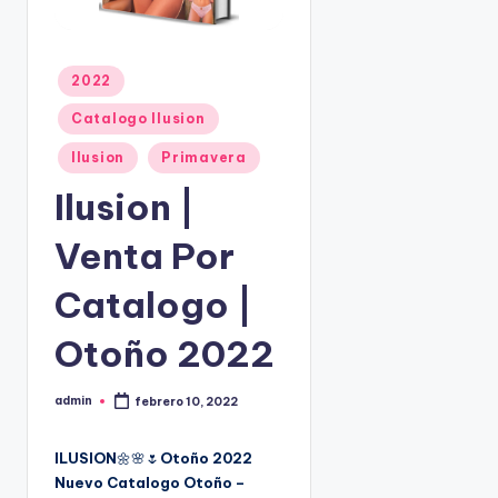
o
|
🇺🇸
n
P
P
e
2022
u
d
b
Catalogo Ilusion
i
l
d
Ilusion
Primavera
i
c
o
Ilusion |
a
s
d
☎
Venta Por
o
1
e
(
n
Catalogo |
8
0
Otoño 2022
0
)
admin
febrero 10, 2022
P
8
u
b
2
l
ILUSION
🌼🌸🌷
Otoño 2022
i
5
c
Nuevo Catalogo Otoño –
a
-