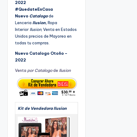
d
2022
o
9
p
#QuedateEnCasa
4
o
r
Nuevo
Catalogo
de
5
Lenceria
Ilusion
,
Ropa
2
Interior
Ilusion
, Venta en Estados
Unidos precios de Mayoreo en
todas tu compras.
Nuevo Catalogo Otoño –
2022
Venta
por Catalogo
de
Ilusion
Kit de Vendedora Ilusion