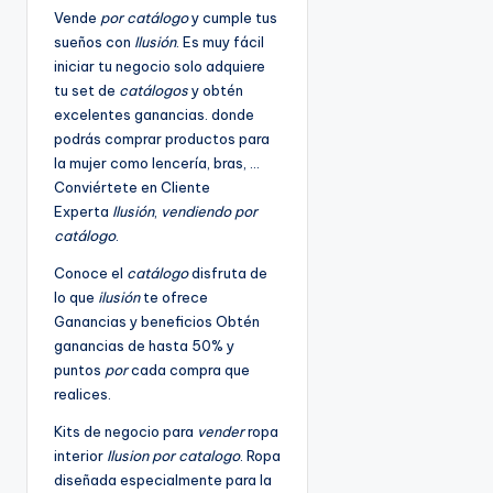
Vende
por catálogo
y cumple tus
sueños con
Ilusión
. Es muy fácil
iniciar tu negocio solo adquiere
tu set de
catálogos
y obtén
excelentes ganancias. donde
podrás comprar productos para
la mujer como lencería, bras, …
Conviértete en Cliente
Experta
Ilusión
,
vendiendo por
catálogo
.
Conoce el
catálogo
disfruta de
lo que
ilusión
te ofrece
Ganancias y beneficios Obtén
ganancias de hasta 50% y
puntos
por
cada compra que
realices.
Kits de negocio para
vender
ropa
interior
Ilusion por catalogo
. Ropa
diseñada especialmente para la