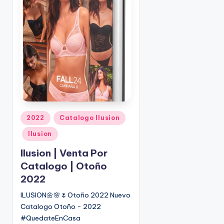
c
a
d
o
p
o
r
P
2022
Catalogo Ilusion
u
Ilusion
b
l
Ilusion | Venta Por
i
Catalogo | Otoño
c
2022
a
d
ILUSION🌼🌸🌷Otoño 2022 Nuevo
o
Catalogo Otoño - 2022
e
#QuedateEnCasa