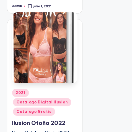
admin
julio 1, 2021
P
u
b
l
i
c
a
d
o
p
o
r
P
2021
u
Catalogo Digital ilusion
b
l
Catalogo Gratis
i
Ilusion Otoño 2022
c
a