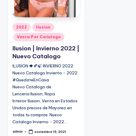
P
2022
Ilusion
u
Venta Por Catalogo
b
l
Ilusion | Invierno 2022 |
i
Nuevo Catalogo
c
ILUSION 🍁🍂🍃 INVIERNO 2022
a
Nuevo Catalogo Invierno - 2022
d
o
#QuedateEnCasa
e
Nuevo Catalogo de
n
Lenceria Ilusion, Ropa
Interior Ilusion, Venta en Estados
Unidos precios de Mayoreo en
todas tu compras. Nuevo
Catalogo Invierno - 2022…
admin
noviembre 15, 2021
P