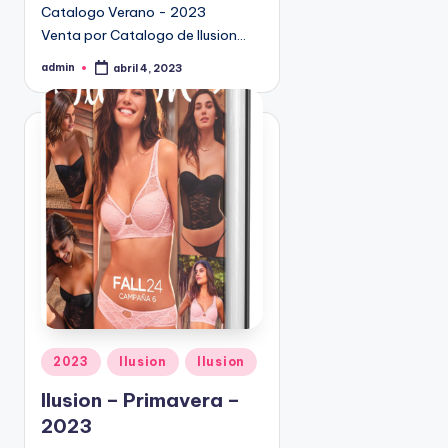
Catalogo Verano - 2023
9
Venta por Catalogo de Ilusion…
4
5
admin
abril 4, 2023
P
2
u
b
l
i
c
a
d
o
p
o
r
P
2023
Ilusion
Ilusion
u
Ilusion – Primavera –
b
2023
l
i