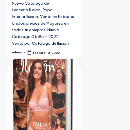
n
Nuevo Catalogo de
Lenceria Ilusion, Ropa
Interior Ilusion, Venta en Estados
Unidos precios de Mayoreo en
todas tu compras. Nuevo
Catalogo Otoño - 2022
Venta por Catalogo de Ilusion…
admin
febrero 10, 2022
P
u
b
l
i
c
a
d
o
p
o
r