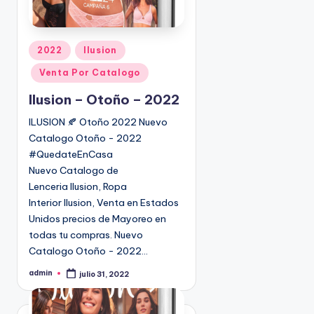
P
2022
Ilusion
u
Venta Por Catalogo
b
l
Ilusion – Otoño – 2022
i
ILUSION 🍂 Otoño 2022 Nuevo
c
Catalogo Otoño - 2022
a
#QuedateEnCasa
d
Nuevo Catalogo de
o
Lenceria Ilusion, Ropa
e
Interior Ilusion, Venta en Estados
n
Unidos precios de Mayoreo en
todas tu compras. Nuevo
Catalogo Otoño - 2022…
admin
julio 31, 2022
P
u
b
l
i