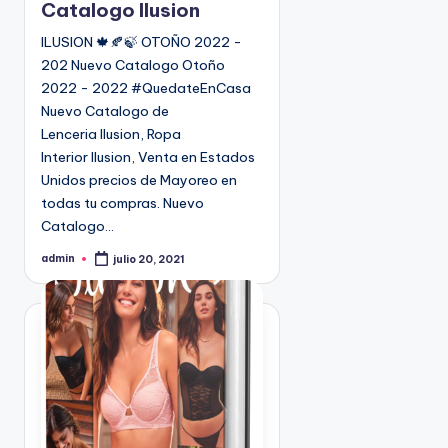
c
Catalogo Ilusion
a
ILUSION 🍁🍂🍃 OTOÑO 2022 -
d
202 Nuevo Catalogo Otoño
o
2022 - 2022 #QuedateEnCasa
e
Nuevo Catalogo de
n
Lenceria Ilusion, Ropa
Interior Ilusion, Venta en Estados
Unidos precios de Mayoreo en
todas tu compras. Nuevo
Catalogo…
admin
julio 20, 2021
P
u
b
l
i
c
a
d
o
p
o
r