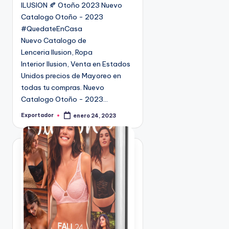
ILUSION 🍂 Otoño 2023 Nuevo
c
Catalogo Otoño - 2023
a
#QuedateEnCasa
d
Nuevo Catalogo de
o
Lenceria Ilusion, Ropa
e
Interior Ilusion, Venta en Estados
n
Unidos precios de Mayoreo en
todas tu compras. Nuevo
Catalogo Otoño - 2023…
Exportador
enero 24, 2023
P
u
b
l
i
c
a
d
o
p
o
r