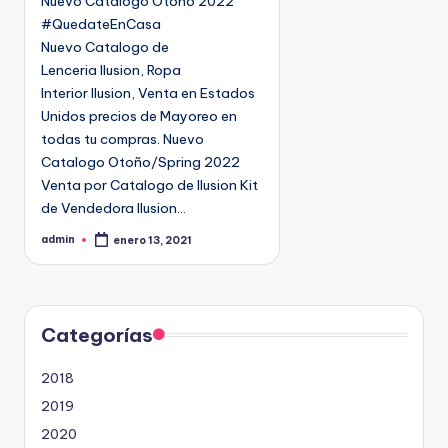
Nuevo Catalogo Otoño 2022
d
#QuedateEnCasa
o
Nuevo Catalogo de
e
Lenceria Ilusion, Ropa
n
Interior Ilusion, Venta en Estados
Unidos precios de Mayoreo en
todas tu compras. Nuevo
Catalogo Otoño/Spring 2022
Venta por Catalogo de Ilusion Kit
de Vendedora Ilusion…
admin
enero 13, 2021
P
u
b
l
i
c
a
d
Categorías
o
p
o
2018
r
2019
2020