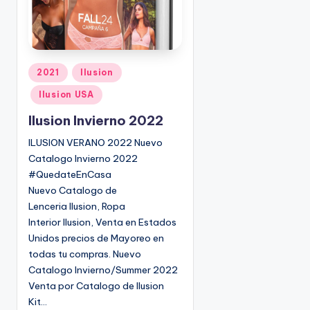
P
2021
Ilusion
u
Ilusion USA
b
l
Ilusion Invierno 2022
i
ILUSION VERANO 2022 Nuevo
c
Catalogo Invierno 2022
a
#QuedateEnCasa
d
Nuevo Catalogo de
o
Lenceria Ilusion, Ropa
e
Interior Ilusion, Venta en Estados
n
Unidos precios de Mayoreo en
todas tu compras. Nuevo
Catalogo Invierno/Summer 2022
Venta por Catalogo de Ilusion
Kit…