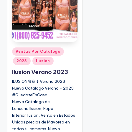
o
|
🇺🇸
n
P
e
d
i
d
o
P
Ventas Por Catalogo
s
u
2023
Ilusion
☎
b
1
l
Ilusion Verano 2023
(
i
ILUSION🌼🌸🌷Verano 2023
8
c
Nuevo Catalogo Verano - 2023
0
a
#QuedateEnCasa
d
0
Nuevo Catalogo de
o
)
Lenceria Ilusion, Ropa
e
8
Interior Ilusion, Venta en Estados
n
2
Unidos precios de Mayoreo en
5
todas tu compras. Nuevo
-