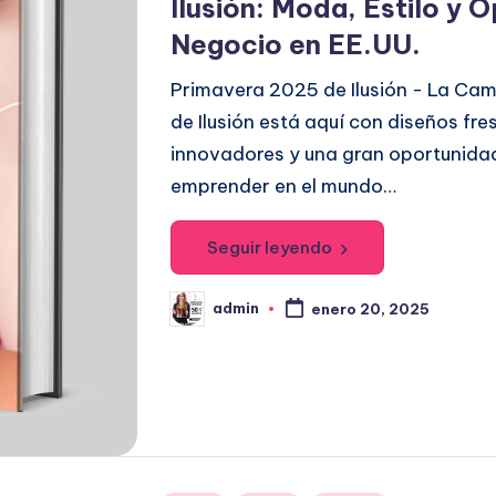
Ilusión: Moda, Estilo y 
l
Negocio en EE.UU.
i
c
Primavera 2025 de Ilusión - La Ca
a
de Ilusión está aquí con diseños fres
d
innovadores y una gran oportunida
o
emprender en el mundo…
e
n
Seguir leyendo
admin
enero 20, 2025
P
u
b
l
i
c
a
d
o
p
o