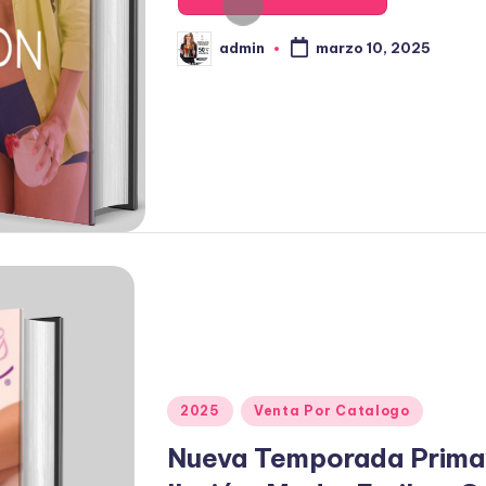
e
n
admin
marzo 10, 2025
P
u
b
l
i
c
a
d
o
p
o
r
P
2025
Venta Por Catalogo
u
Nueva Temporada Prima
b