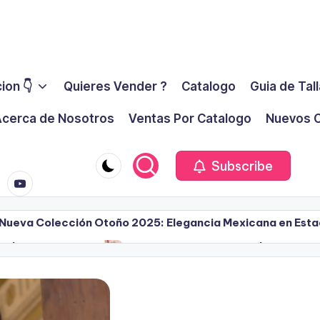
ion 👇
Quieres Vender ?
Catalogo
Guia de Tal
cerca de Nosotros
Ventas Por Catalogo
Nuevos C
youtube.co
m
Subscribe
 – Nueva Colección Otoño 2025: Elegancia Mexicana en Est
025 | Campaña 3
Ilusión Primavera 2025 | Campaña
marzo 10, 2025
rimavera 2025 de Ilusión: Moda, Estilo y Oportunidad de
Campaña 8 – 2024 – 2025