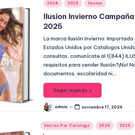
r
P
2024
2025
Ilusion
u
Ilusion Invierno Campaña
b
2025
l
i
La marca Ilusión Invierno: Importada 
c
Estados Unidos por Catalogos Unidos
a
consultas, comunícate al 1(844) ILU
d
requisitos para vender Ilusión?¡No! N
o
documentos, escolaridad ni…
e
n
Seguir leyendo
admin
noviembre 17, 2024
P
u
b
l
P
Ventas Por Catalogo
2024
2025
i
c
u