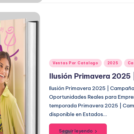
P
Ventas Por Catalogo
2025
Ca
u
Ilusión Primavera 2025
b
l
Ilusión Primavera 2025 | Campaña
i
Oportunidades Reales para Empre
c
temporada Primavera 2025 | Campa
a
disponible en Estados…
d
o
Seguir leyendo