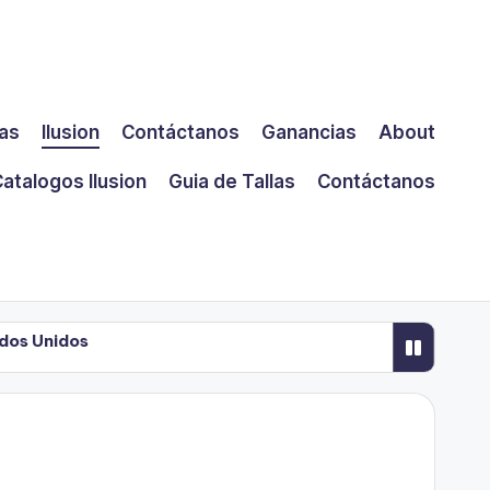
las
Ilusion
Contáctanos
Ganancias
About
atalogos Ilusion
Guia de Tallas
Contáctanos
ados Unidos
 2
 Negocio en EE.UU.