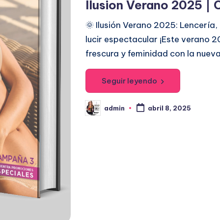
Ilusion Verano 2025 |
b
l
🌞 Ilusión Verano 2025: Lencería
i
lucir espectacular ¡Este verano 2
c
frescura y feminidad con la nueva
a
d
Seguir leyendo
o
e
admin
abril 8, 2025
P
u
n
b
l
i
c
a
d
o
p
o
r