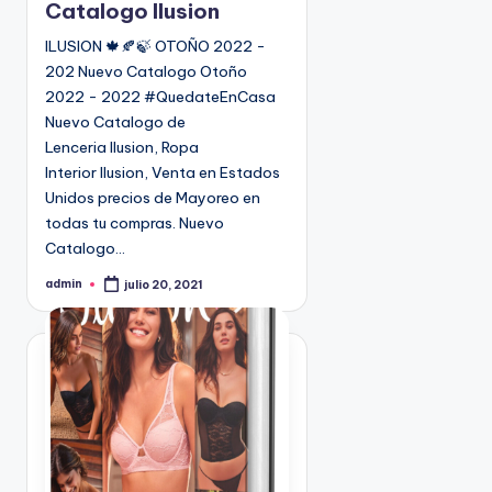
c
Catalogo Ilusion
a
ILUSION 🍁🍂🍃 OTOÑO 2022 -
d
202 Nuevo Catalogo Otoño
o
2022 - 2022 #QuedateEnCasa
e
Nuevo Catalogo de
n
Lenceria Ilusion, Ropa
Interior Ilusion, Venta en Estados
Unidos precios de Mayoreo en
todas tu compras. Nuevo
Catalogo…
admin
julio 20, 2021
P
u
b
l
i
c
a
d
o
p
o
r