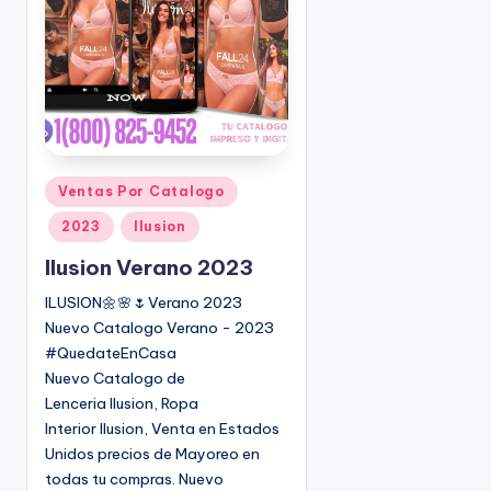
o
|
🇺🇸
n
P
e
d
i
d
o
P
Ventas Por Catalogo
s
u
2023
Ilusion
☎
b
1
l
Ilusion Verano 2023
(
i
ILUSION🌼🌸🌷Verano 2023
8
c
Nuevo Catalogo Verano - 2023
0
a
#QuedateEnCasa
d
0
Nuevo Catalogo de
o
)
Lenceria Ilusion, Ropa
e
8
Interior Ilusion, Venta en Estados
n
2
Unidos precios de Mayoreo en
5
todas tu compras. Nuevo
-