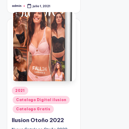
admin
julio 1, 2021
P
u
b
l
i
c
a
d
o
p
o
r
P
2021
u
Catalogo Digital ilusion
b
l
Catalogo Gratis
i
Ilusion Otoño 2022
c
a