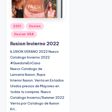
P
2021
Ilusion
u
Ilusion USA
b
l
Ilusion Invierno 2022
i
ILUSION VERANO 2022 Nuevo
c
Catalogo Invierno 2022
a
#QuedateEnCasa
d
Nuevo Catalogo de
o
Lenceria Ilusion, Ropa
e
Interior Ilusion, Venta en Estados
n
Unidos precios de Mayoreo en
todas tu compras. Nuevo
Catalogo Invierno/Summer 2022
Venta por Catalogo de Ilusion
Kit…