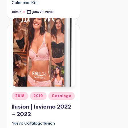
Coleccion Kits…
admin
julio 28, 2020
P
u
b
l
i
c
a
d
o
p
o
r
P
2018
2019
Catalogo
u
Ilusion | Invierno 2022
b
– 2022
l
i
Nuevo Catalogo Ilusion
c