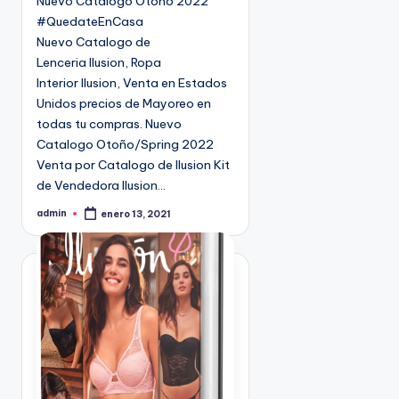
Nuevo Catalogo Otoño 2022
d
#QuedateEnCasa
o
Nuevo Catalogo de
e
Lenceria Ilusion, Ropa
n
Interior Ilusion, Venta en Estados
Unidos precios de Mayoreo en
todas tu compras. Nuevo
Catalogo Otoño/Spring 2022
Venta por Catalogo de Ilusion Kit
de Vendedora Ilusion…
admin
enero 13, 2021
P
u
b
l
i
c
a
d
o
p
o
r