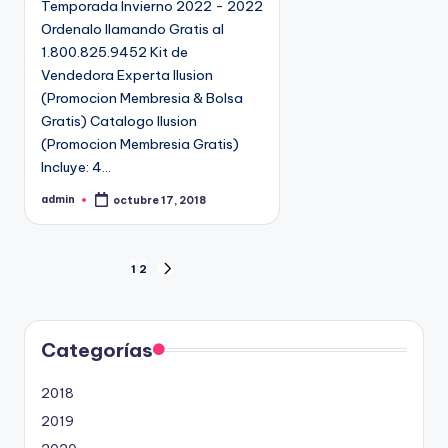
Temporada Invierno 2022 - 2022
a
Ordenalo llamando Gratis al
d
1.800.825.9452 Kit de
o
Vendedora Experta Ilusion
e
(Promocion Membresia & Bolsa
n
Gratis) Catalogo Ilusion
(Promocion Membresia Gratis)
Incluye: 4…
admin
octubre 17, 2018
P
u
b
l
i
P
c
1
2
a
S
d
I
o
a
p
G
o
U
r
g
Categorías
I
E
i
2018
N
T
2019
n
E
P