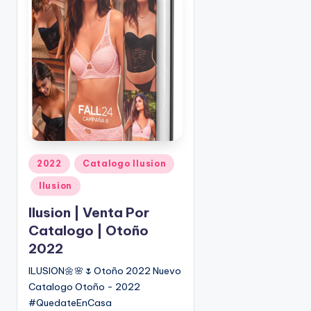
c
a
d
o
p
o
r
P
2022
Catalogo Ilusion
u
Ilusion
b
l
Ilusion | Venta Por
i
Catalogo | Otoño
c
2022
a
d
ILUSION🌼🌸🌷Otoño 2022 Nuevo
o
Catalogo Otoño - 2022
e
#QuedateEnCasa