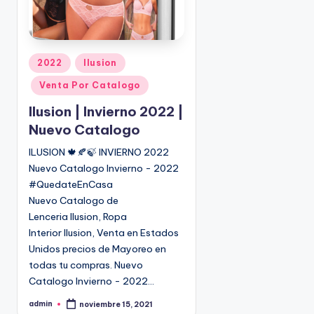
P
2022
Ilusion
u
Venta Por Catalogo
b
l
Ilusion | Invierno 2022 |
i
Nuevo Catalogo
c
ILUSION 🍁🍂🍃 INVIERNO 2022
a
Nuevo Catalogo Invierno - 2022
d
o
#QuedateEnCasa
e
Nuevo Catalogo de
n
Lenceria Ilusion, Ropa
Interior Ilusion, Venta en Estados
Unidos precios de Mayoreo en
todas tu compras. Nuevo
Catalogo Invierno - 2022…
admin
noviembre 15, 2021
P