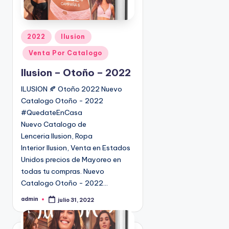
P
2022
Ilusion
u
Venta Por Catalogo
b
l
Ilusion – Otoño – 2022
i
ILUSION 🍂 Otoño 2022 Nuevo
c
Catalogo Otoño - 2022
a
#QuedateEnCasa
d
Nuevo Catalogo de
o
Lenceria Ilusion, Ropa
e
Interior Ilusion, Venta en Estados
n
Unidos precios de Mayoreo en
todas tu compras. Nuevo
Catalogo Otoño - 2022…
admin
julio 31, 2022
P
u
b
l
i