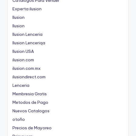
Catalogos Para Vender
a
Experta ilusion
d
Ilusion
Ilusion
a
Ilusion Lenceria
s
Ilusion Lenceriqa
Ilusion USA
ilusion.com
ilusion.com.mx
ilusiondirect.com
Lenceria
Membresia Gratis
Metodos de Pago
Nuevos Catalogos
otoño
Precios de Mayoreo