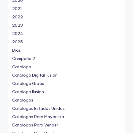
2020
a
Á
2021
G
2022
c
I
N
2023
A
i
2024
ó
2025
Bras
n
Campaña 2
d
Catalogo
Catalogo Digital ilusion
e
Catalogo Gratis
e
Catalogo Ilusion
Catalogos
n
Catalogos Estados Unidos
t
Catalogos Para Mayorista
r
Catalogos Para Vender