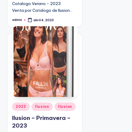
Catalogo Verano - 2023
9
Venta por Catalogo de Ilusion…
4
5
admin
abril 4, 2023
P
2
u
b
l
i
c
a
d
o
p
o
r
P
2023
Ilusion
Ilusion
u
Ilusion – Primavera –
b
2023
l
i