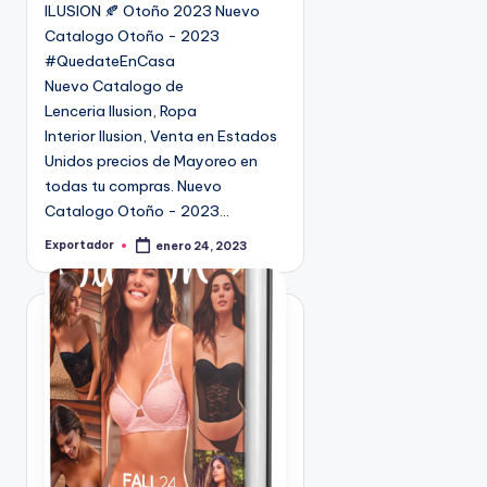
ILUSION 🍂 Otoño 2023 Nuevo
c
Catalogo Otoño - 2023
a
#QuedateEnCasa
d
Nuevo Catalogo de
o
Lenceria Ilusion, Ropa
e
Interior Ilusion, Venta en Estados
n
Unidos precios de Mayoreo en
todas tu compras. Nuevo
Catalogo Otoño - 2023…
Exportador
enero 24, 2023
P
u
b
l
i
c
a
d
o
p
o
r