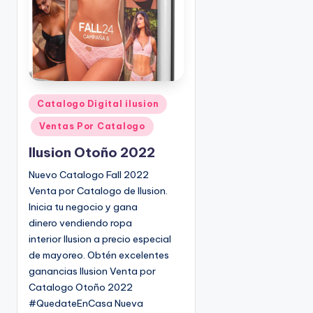
P
Catalogo Digital ilusion
u
Ventas Por Catalogo
b
l
Ilusion Otoño 2022
i
Nuevo Catalogo Fall 2022
c
Venta por Catalogo de Ilusion.
a
Inicia tu negocio y gana
d
dinero vendiendo ropa
o
interior Ilusion a precio especial
e
de mayoreo. Obtén excelentes
n
ganancias Ilusion Venta por
Catalogo Otoño 2022
#QuedateEnCasa Nueva