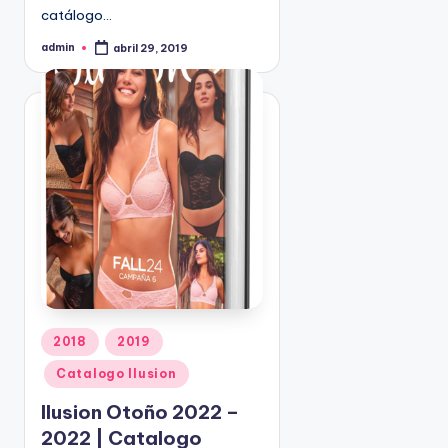
catálogo…
9
4
admin
abril 29, 2019
P
5
u
b
2
l
i
c
a
d
o
p
o
r
P
2018
2019
u
Catalogo Ilusion
b
l
Ilusion Otoño 2022 –
i
2022 | Catalogo