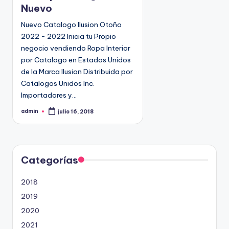
c
Nuevo
a
d
Nuevo Catalogo Ilusion Otoño
o
2022 - 2022 Inicia tu Propio
e
negocio vendiendo Ropa Interior
n
por Catalogo en Estados Unidos
de la Marca Ilusion Distribuida por
Catalogos Unidos Inc.
Importadores y…
admin
julio 16, 2018
P
u
b
l
i
c
a
d
Categorías
o
p
o
2018
r
2019
2020
2021