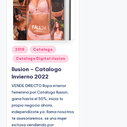
o
|
🇺🇸
n
P
e
d
i
d
o
P
2019
Catalogo
s
u
Catalogo Digital ilusion
☎
b
1
l
Ilusion – Catalogo
(
i
Invierno 2022
8
c
VENDE DIRECTO Ropa interior
0
a
femenina por Catalogo Ilusion,
d
0
o
gana hasta el 50%, inicia tu
)
e
propio negocio ahora,
8
n
independízate ya, llama nosotros
2
te asesoraremos, se una mujer
5
exitosa vendiendo por
-