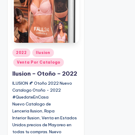
o
|
🇺🇸
n
P
e
d
i
d
o
P
2022
Ilusion
s
u
Venta Por Catalogo
☎
b
1
l
Ilusion – Otoño – 2022
(
i
ILUSION 🍂 Otoño 2022 Nuevo
8
c
Catalogo Otoño - 2022
0
a
#QuedateEnCasa
d
0
Nuevo Catalogo de
o
)
Lenceria Ilusion, Ropa
e
8
Interior Ilusion, Venta en Estados
n
2
Unidos precios de Mayoreo en
5
todas tu compras. Nuevo
-