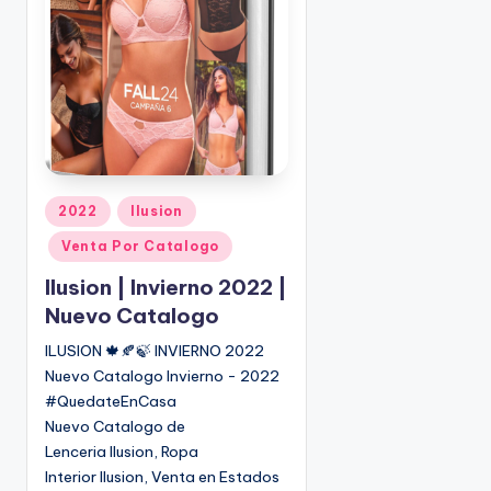
P
2022
Ilusion
u
Venta Por Catalogo
b
l
Ilusion | Invierno 2022 |
i
Nuevo Catalogo
c
ILUSION 🍁🍂🍃 INVIERNO 2022
a
Nuevo Catalogo Invierno - 2022
d
o
#QuedateEnCasa
e
Nuevo Catalogo de
n
Lenceria Ilusion, Ropa
Interior Ilusion, Venta en Estados