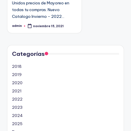
Unidos precios de Mayoreo en
todas tu compras. Nuevo
Catalogo Invierno - 2022…
admin
noviembre 15, 2021
P
u
b
l
i
c
a
d
Categorías
o
p
o
2018
r
2019
2020
2021
2022
2023
2024
2025