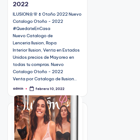
2022
a
d
ILUSION🌼🌸🌷Otoño 2022 Nuevo
o
Catalogo Otoño - 2022
e
#QuedateEnCasa
n
Nuevo Catalogo de
Lenceria Ilusion, Ropa
Interior Ilusion, Venta en Estados
Unidos precios de Mayoreo en
todas tu compras. Nuevo
Catalogo Otoño - 2022
Venta por Catalogo de Ilusion…
admin
febrero 10, 2022
P
u
b
l
i
c
a
d
o
p
o
r