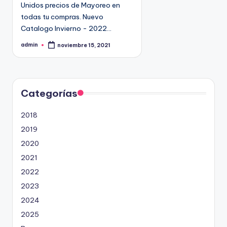
Unidos precios de Mayoreo en
todas tu compras. Nuevo
Catalogo Invierno - 2022…
admin
noviembre 15, 2021
P
u
b
l
i
c
a
d
Categorías
o
p
o
2018
r
2019
2020
2021
2022
2023
2024
2025