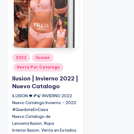
P
2022
Ilusion
u
Venta Por Catalogo
b
l
Ilusion | Invierno 2022 |
i
Nuevo Catalogo
c
ILUSION 🍁🍂🍃 INVIERNO 2022
a
Nuevo Catalogo Invierno - 2022
d
o
#QuedateEnCasa
e
Nuevo Catalogo de
n
Lenceria Ilusion, Ropa
Interior Ilusion, Venta en Estados