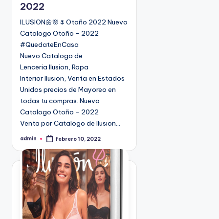
2022
a
d
ILUSION🌼🌸🌷Otoño 2022 Nuevo
o
Catalogo Otoño - 2022
e
#QuedateEnCasa
n
Nuevo Catalogo de
Lenceria Ilusion, Ropa
Interior Ilusion, Venta en Estados
Unidos precios de Mayoreo en
todas tu compras. Nuevo
Catalogo Otoño - 2022
Venta por Catalogo de Ilusion…
admin
febrero 10, 2022
P
u
b
l
i
c
a
d
o
p
o
r