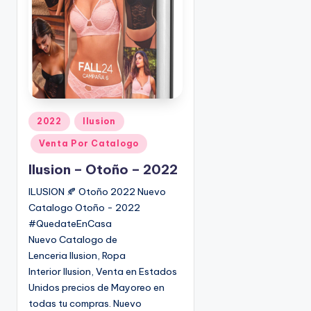
o
|
🇺🇸
n
P
e
d
i
d
o
P
2022
Ilusion
s
u
Venta Por Catalogo
☎
b
1
l
Ilusion – Otoño – 2022
(
i
ILUSION 🍂 Otoño 2022 Nuevo
8
c
Catalogo Otoño - 2022
0
a
#QuedateEnCasa
d
0
Nuevo Catalogo de
o
)
Lenceria Ilusion, Ropa
e
8
Interior Ilusion, Venta en Estados
n
2
Unidos precios de Mayoreo en
5
todas tu compras. Nuevo
-