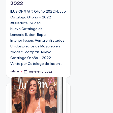
2022
a
d
ILUSION🌼🌸🌷Otoño 2022 Nuevo
o
Catalogo Otoño - 2022
e
#QuedateEnCasa
n
Nuevo Catalogo de
Lenceria Ilusion, Ropa
Interior Ilusion, Venta en Estados
Unidos precios de Mayoreo en
todas tu compras. Nuevo
Catalogo Otoño - 2022
Venta por Catalogo de Ilusion…
admin
febrero 10, 2022
P
u
b
l
i
c
a
d
o
p
o
r