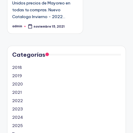
Unidos precios de Mayoreo en
todas tu compras. Nuevo
Catalogo Invierno - 2022…
admin
noviembre 15, 2021
P
u
b
l
i
c
a
d
Categorías
o
p
o
2018
r
2019
2020
2021
2022
2023
2024
2025