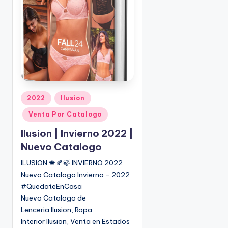
P
2022
Ilusion
u
Venta Por Catalogo
b
l
Ilusion | Invierno 2022 |
i
Nuevo Catalogo
c
ILUSION 🍁🍂🍃 INVIERNO 2022
a
Nuevo Catalogo Invierno - 2022
d
o
#QuedateEnCasa
e
Nuevo Catalogo de
n
Lenceria Ilusion, Ropa
Interior Ilusion, Venta en Estados