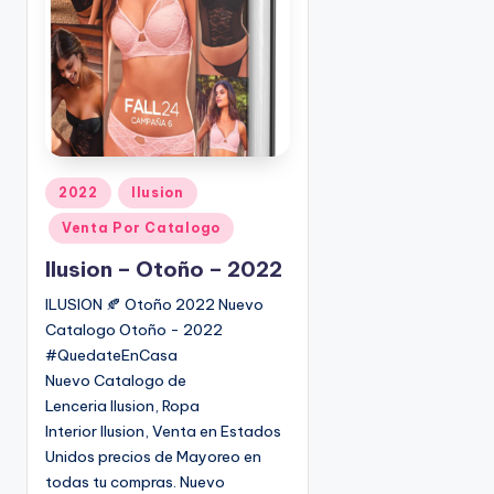
o
|
🇺🇸
n
P
e
d
i
d
o
P
2022
Ilusion
s
u
Venta Por Catalogo
☎
b
1
l
Ilusion – Otoño – 2022
(
i
ILUSION 🍂 Otoño 2022 Nuevo
8
c
Catalogo Otoño - 2022
0
a
#QuedateEnCasa
d
0
Nuevo Catalogo de
o
)
Lenceria Ilusion, Ropa
e
8
Interior Ilusion, Venta en Estados
n
2
Unidos precios de Mayoreo en
5
todas tu compras. Nuevo
-