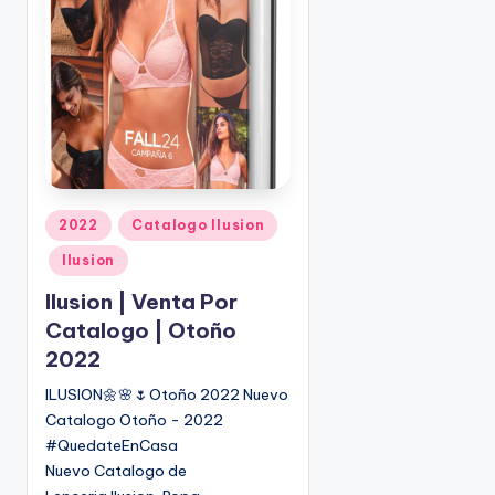
o
|
🇺🇸
n
P
e
d
i
d
o
s
P
2022
Catalogo Ilusion
☎
u
1
Ilusion
b
(
l
Ilusion | Venta Por
8
i
Catalogo | Otoño
0
c
2022
0
a
)
d
ILUSION🌼🌸🌷Otoño 2022 Nuevo
8
o
Catalogo Otoño - 2022
2
e
#QuedateEnCasa
5
n
Nuevo Catalogo de
-