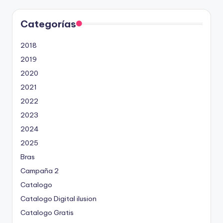
i
c
a
d
Categorías
o
p
o
2018
r
2019
2020
2021
2022
2023
2024
2025
Bras
Campaña 2
Catalogo
Catalogo Digital ilusion
Catalogo Gratis