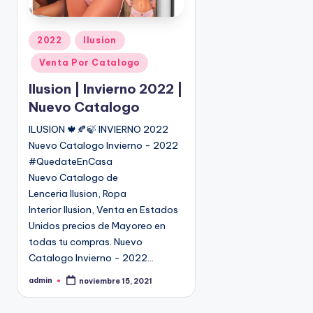
P
2022
Ilusion
u
Venta Por Catalogo
b
l
Ilusion | Invierno 2022 |
i
Nuevo Catalogo
c
ILUSION 🍁🍂🍃 INVIERNO 2022
a
Nuevo Catalogo Invierno - 2022
d
o
#QuedateEnCasa
e
Nuevo Catalogo de
n
Lenceria Ilusion, Ropa
Interior Ilusion, Venta en Estados
Unidos precios de Mayoreo en
todas tu compras. Nuevo
Catalogo Invierno - 2022…
admin
noviembre 15, 2021
P
u
b
l