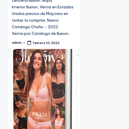
Lenceria Ilusion, Ropa
9
Interior Ilusion, Venta en Estados
4
Unidos precios de Mayoreo en
5
todas tu compras. Nuevo
2
Catalogo Otoño - 2022
Venta por Catalogo de Ilusion…
admin
febrero 10, 2022
P
u
b
l
i
c
a
d
o
p
o
r