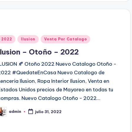
d
o
p
o
P
2022
Ilusion
Venta Por Catalogo
u
Ilusion – Otoño – 2022
b
ILUSION 🍂 Otoño 2022 Nuevo Catalogo Otoño -
2022 #QuedateEnCasa Nuevo Catalogo de
c
Lenceria Ilusion, Ropa Interior Ilusion, Venta en
a
Estados Unidos precios de Mayoreo en todas tu
d
compras. Nuevo Catalogo Otoño - 2022…
o
admin
julio 31, 2022
e
P
n
b