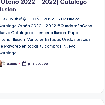
|Otoño 2022 – 2022| Catalogo
Ilusion
c
ILUSION 🍁🍂🍃 OTOÑO 2022 - 202 Nuevo
a
Catalogo Otoño 2022 - 2022 #QuedateEnCasa
d
Nuevo Catalogo de Lenceria Ilusion, Ropa
o
Interior Ilusion, Venta en Estados Unidos precios
e
de Mayoreo en todas tu compras. Nuevo
n
Catalogo…
admin
julio 20, 2021
P
b
c
a
d
o
p
o