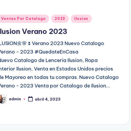
P
Ventas Por Catalogo
2023
Ilusion
u
Ilusion Verano 2023
b
ILUSION🌼🌸🌷Verano 2023 Nuevo Catalogo
Verano - 2023 #QuedateEnCasa
c
Nuevo Catalogo de Lenceria Ilusion, Ropa
a
Interior Ilusion, Venta en Estados Unidos precios
d
de Mayoreo en todas tu compras. Nuevo Catalogo
o
Verano - 2023 Venta por Catalogo de Ilusion…
e
admin
n
abril 4, 2023
P
b
c
a