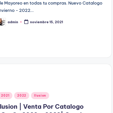
o
de Mayoreo en todas tu compras. Nuevo Catalogo
e
Invierno - 2022…
n
admin
noviembre 15, 2021
P
b
c
a
d
o
p
o
P
2021
2022
Ilusion
u
Ilusion | Venta Por Catalogo
b