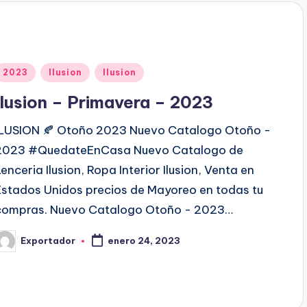
d
o
p
o
P
2023
Ilusion
Ilusion
u
Ilusion – Primavera – 2023
b
ILUSION 🍂 Otoño 2023 Nuevo Catalogo Otoño -
2023 #QuedateEnCasa Nuevo Catalogo de
c
Lenceria Ilusion, Ropa Interior Ilusion, Venta en
a
Estados Unidos precios de Mayoreo en todas tu
d
compras. Nuevo Catalogo Otoño - 2023…
o
Exportador
enero 24, 2023
e
P
n
b
c
a