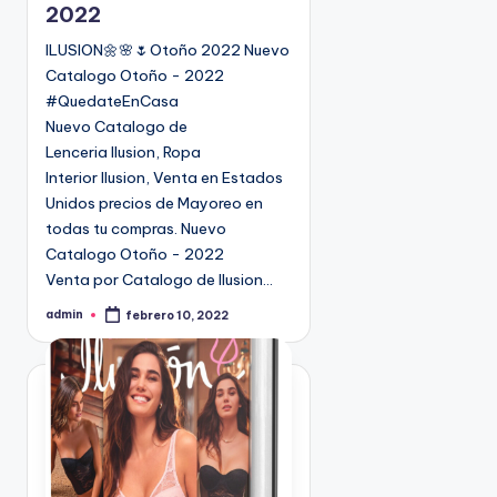
2022
a
d
ILUSION🌼🌸🌷Otoño 2022 Nuevo
o
Catalogo Otoño - 2022
e
#QuedateEnCasa
n
Nuevo Catalogo de
Lenceria Ilusion, Ropa
Interior Ilusion, Venta en Estados
Unidos precios de Mayoreo en
todas tu compras. Nuevo
Catalogo Otoño - 2022
Venta por Catalogo de Ilusion…
admin
febrero 10, 2022
P
u
b
l
i
c
a
d
o
p
o
r