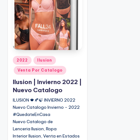
P
2022
Ilusion
u
Venta Por Catalogo
b
l
Ilusion | Invierno 2022 |
i
Nuevo Catalogo
c
ILUSION 🍁🍂🍃 INVIERNO 2022
a
Nuevo Catalogo Invierno - 2022
d
o
#QuedateEnCasa
e
Nuevo Catalogo de
n
Lenceria Ilusion, Ropa
Interior Ilusion, Venta en Estados