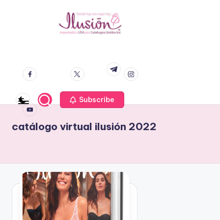
S
a
C
V
l
e
facebook.co
twitter.co
instagram.co
t
a
t.me
m
m
m
n
a
t
t
r
a
a
youtube.co
a
p
m
Subscribe
l
l
o
c
o
r
o
catálogo virtual ilusión 2022
C
n
g
a
t
o
t
e
a
n
Il
l
i
u
o
d
g
si
o
o