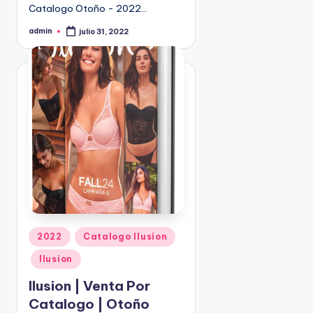
Catalogo Otoño - 2022…
9
4
admin
julio 31, 2022
P
5
u
b
2
l
i
c
a
d
o
p
o
r
P
2022
Catalogo Ilusion
u
Ilusion
b
l
Ilusion | Venta Por
i
Catalogo | Otoño
c