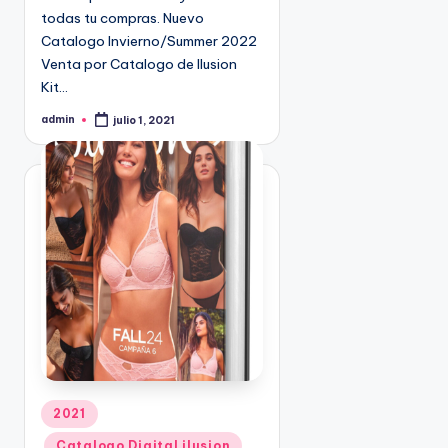
9
todas tu compras. Nuevo
4
Catalogo Invierno/Summer 2022
5
Venta por Catalogo de Ilusion
2
Kit…
admin
julio 1, 2021
P
u
b
l
i
c
a
d
o
p
o
r
P
2021
u
Catalogo Digital ilusion