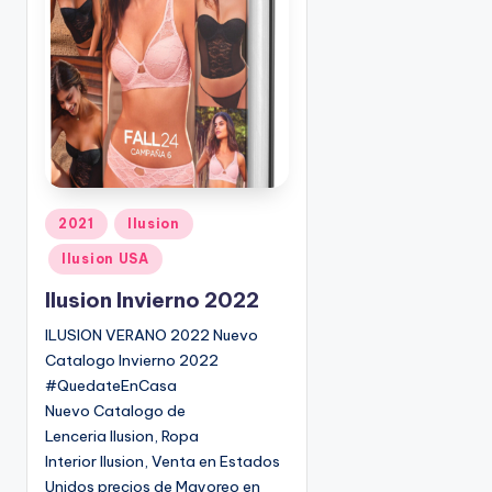
o
|
🇺🇸
n
P
e
d
i
d
o
s
P
2021
Ilusion
☎
u
1
Ilusion USA
b
(
l
Ilusion Invierno 2022
8
i
0
ILUSION VERANO 2022 Nuevo
c
0
Catalogo Invierno 2022
a
)
#QuedateEnCasa
d
8
Nuevo Catalogo de
o
2
Lenceria Ilusion, Ropa
e
5
Interior Ilusion, Venta en Estados
n
-
Unidos precios de Mayoreo en