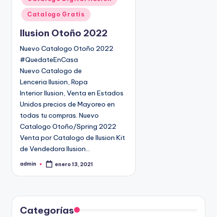
b
l
Catalogo Gratis
i
Ilusion Otoño 2022
c
a
Nuevo Catalogo Otoño 2022
d
#QuedateEnCasa
o
Nuevo Catalogo de
e
Lenceria Ilusion, Ropa
n
Interior Ilusion, Venta en Estados
Unidos precios de Mayoreo en
todas tu compras. Nuevo
Catalogo Otoño/Spring 2022
Venta por Catalogo de Ilusion Kit
de Vendedora Ilusion…
admin
enero 13, 2021
P
u
b
l
i
c
a
d
Categorías
o