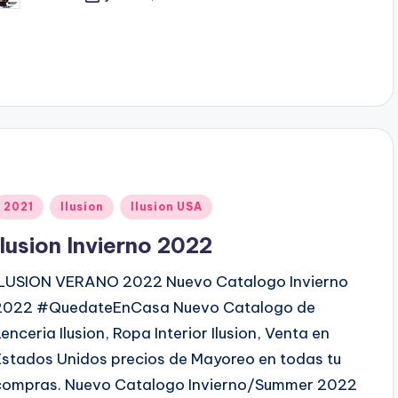
b
c
a
d
o
p
o
P
2021
Ilusion
Ilusion USA
u
Ilusion Invierno 2022
b
ILUSION VERANO 2022 Nuevo Catalogo Invierno
2022 #QuedateEnCasa Nuevo Catalogo de
c
Lenceria Ilusion, Ropa Interior Ilusion, Venta en
a
Estados Unidos precios de Mayoreo en todas tu
d
compras. Nuevo Catalogo Invierno/Summer 2022