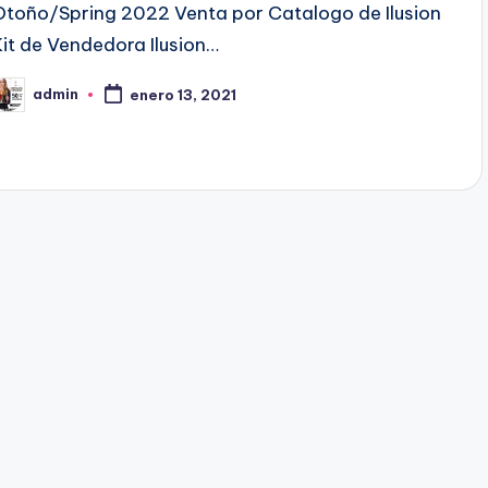
d
Otoño/Spring 2022 Venta por Catalogo de Ilusion
o
Kit de Vendedora Ilusion…
e
admin
n
enero 13, 2021
P
b
c
a
d
o
p
o