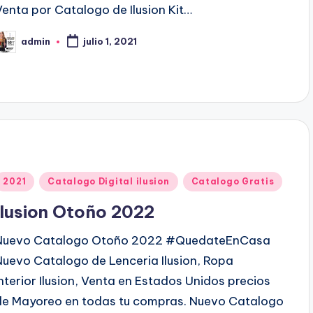
o
Venta por Catalogo de Ilusion Kit…
e
admin
n
julio 1, 2021
P
b
c
a
d
o
p
o
P
2021
Catalogo Digital ilusion
Catalogo Gratis
u
Ilusion Otoño 2022
b
Nuevo Catalogo Otoño 2022 #QuedateEnCasa
Nuevo Catalogo de Lenceria Ilusion, Ropa
c
Interior Ilusion, Venta en Estados Unidos precios
a
de Mayoreo en todas tu compras. Nuevo Catalogo