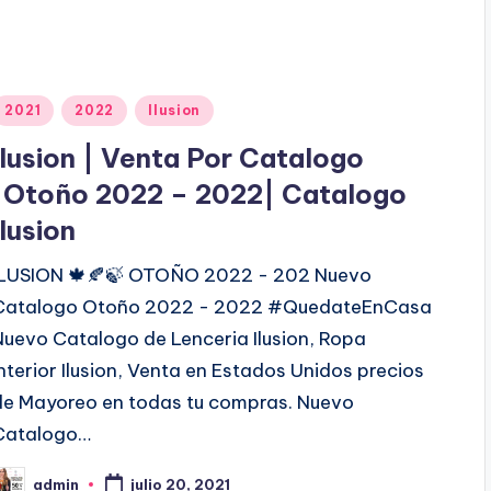
P
2021
2022
Ilusion
u
Ilusion | Venta Por Catalogo
b
|Otoño 2022 – 2022| Catalogo
Ilusion
c
ILUSION 🍁🍂🍃 OTOÑO 2022 - 202 Nuevo
a
Catalogo Otoño 2022 - 2022 #QuedateEnCasa
d
Nuevo Catalogo de Lenceria Ilusion, Ropa
o
Interior Ilusion, Venta en Estados Unidos precios
e
de Mayoreo en todas tu compras. Nuevo
n
Catalogo…
admin
julio 20, 2021
P