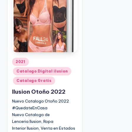
d
o
p
o
r
P
2021
u
Catalogo Digital ilusion
b
l
Catalogo Gratis
i
Ilusion Otoño 2022
c
a
Nuevo Catalogo Otoño 2022
d
#QuedateEnCasa
o
Nuevo Catalogo de
e
Lenceria Ilusion, Ropa
n
Interior Ilusion, Venta en Estados