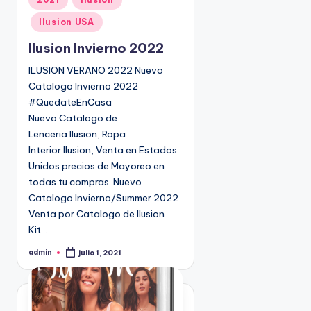
u
Ilusion USA
b
l
Ilusion Invierno 2022
i
ILUSION VERANO 2022 Nuevo
c
Catalogo Invierno 2022
a
#QuedateEnCasa
d
Nuevo Catalogo de
o
Lenceria Ilusion, Ropa
e
Interior Ilusion, Venta en Estados
n
Unidos precios de Mayoreo en
todas tu compras. Nuevo
Catalogo Invierno/Summer 2022
Venta por Catalogo de Ilusion
Kit…
admin
julio 1, 2021
P
u
b
l
i
c
a