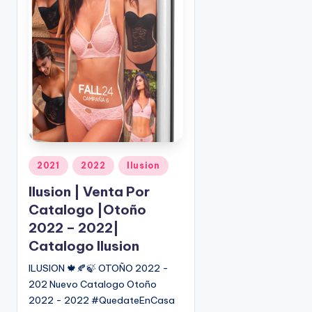
o
|
🇺🇸
n
P
e
d
i
d
o
s
☎
1
P
2021
2022
Ilusion
u
(
Ilusion | Venta Por
b
8
Catalogo |Otoño
l
0
i
2022 – 2022|
0
c
)
Catalogo Ilusion
a
8
ILUSION 🍁🍂🍃 OTOÑO 2022 -
d
2
202 Nuevo Catalogo Otoño
o
5
2022 - 2022 #QuedateEnCasa
e
-