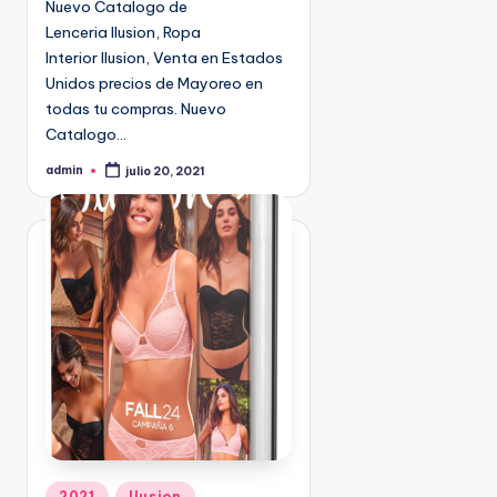
Nuevo Catalogo de
n
9
Lenceria Ilusion, Ropa
4
Interior Ilusion, Venta en Estados
5
Unidos precios de Mayoreo en
2
todas tu compras. Nuevo
Catalogo…
admin
julio 20, 2021
P
u
b
l
i
c
a
d
o
p
o
r
P
2021
Ilusion