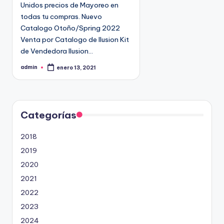
Unidos precios de Mayoreo en
todas tu compras. Nuevo
Catalogo Otoño/Spring 2022
Venta por Catalogo de Ilusion Kit
de Vendedora Ilusion…
admin
enero 13, 2021
P
u
b
l
i
c
a
d
Categorías
o
p
o
2018
r
2019
2020
2021
2022
2023
2024