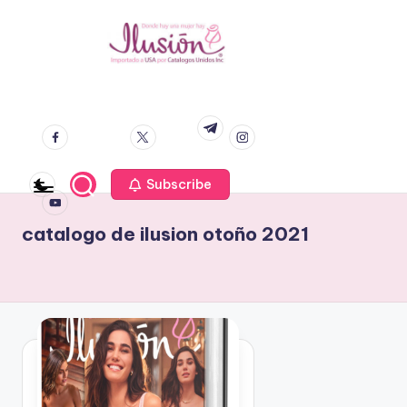
S
a
C
V
l
e
facebook.co
twitter.co
instagram.co
t
a
t.me
m
m
m
n
a
t
t
r
a
a
youtube.co
a
p
m
Subscribe
l
l
o
c
o
r
o
catalogo de ilusion otoño 2021
C
n
g
a
t
o
t
e
a
n
Il
l
i
u
o
d
g
si
o
o