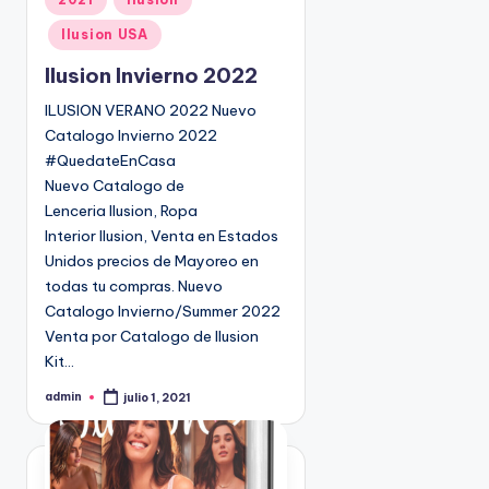
u
Ilusion USA
b
l
Ilusion Invierno 2022
i
ILUSION VERANO 2022 Nuevo
c
Catalogo Invierno 2022
a
#QuedateEnCasa
d
Nuevo Catalogo de
o
Lenceria Ilusion, Ropa
e
Interior Ilusion, Venta en Estados
n
Unidos precios de Mayoreo en
todas tu compras. Nuevo
Catalogo Invierno/Summer 2022
Venta por Catalogo de Ilusion
Kit…
admin
julio 1, 2021
P
u
b
l
i
c
a