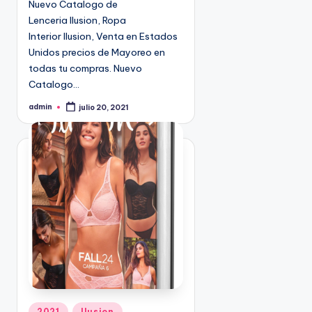
Nuevo Catalogo de
n
9
Lenceria Ilusion, Ropa
4
Interior Ilusion, Venta en Estados
5
Unidos precios de Mayoreo en
2
todas tu compras. Nuevo
Catalogo…
admin
julio 20, 2021
P
u
b
l
i
c
a
d
o
p
o
r
P
2021
Ilusion