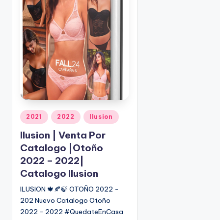
o
|
🇺🇸
n
P
e
d
i
d
o
s
☎
1
P
2021
2022
Ilusion
u
(
Ilusion | Venta Por
b
8
Catalogo |Otoño
l
0
i
2022 – 2022|
0
c
)
Catalogo Ilusion
a
8
ILUSION 🍁🍂🍃 OTOÑO 2022 -
d
2
202 Nuevo Catalogo Otoño
o
5
2022 - 2022 #QuedateEnCasa
e
-