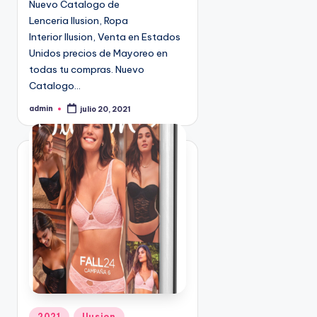
Nuevo Catalogo de
n
9
Lenceria Ilusion, Ropa
4
Interior Ilusion, Venta en Estados
5
Unidos precios de Mayoreo en
2
todas tu compras. Nuevo
Catalogo…
admin
julio 20, 2021
P
u
b
l
i
c
a
d
o
p
o
r
P
2021
Ilusion