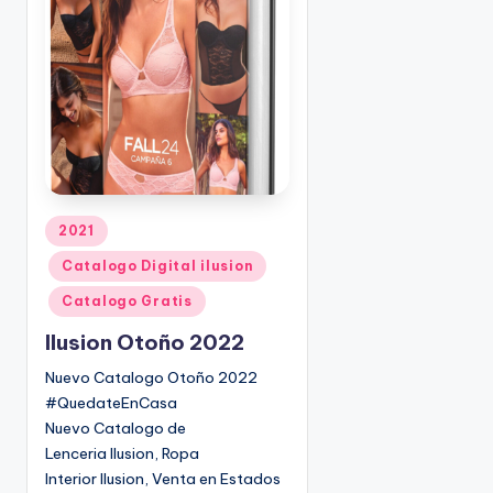
d
o
p
o
r
P
2021
u
Catalogo Digital ilusion
b
l
Catalogo Gratis
i
Ilusion Otoño 2022
c
a
Nuevo Catalogo Otoño 2022
d
#QuedateEnCasa
o
Nuevo Catalogo de
e
Lenceria Ilusion, Ropa
n
Interior Ilusion, Venta en Estados