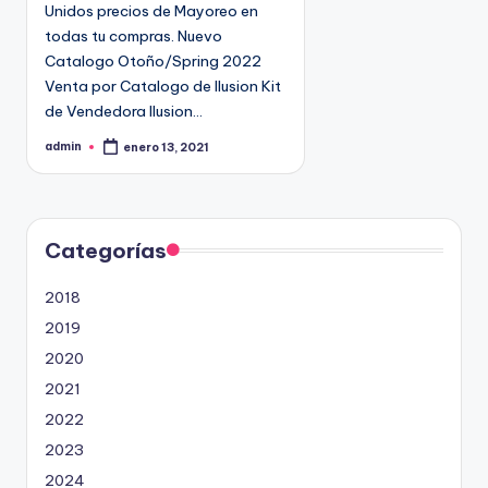
Unidos precios de Mayoreo en
todas tu compras. Nuevo
Catalogo Otoño/Spring 2022
Venta por Catalogo de Ilusion Kit
de Vendedora Ilusion…
admin
enero 13, 2021
P
u
b
l
i
c
a
d
Categorías
o
p
o
2018
r
2019
2020
2021
2022
2023
2024