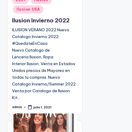
u
Ilusion USA
b
l
Ilusion Invierno 2022
i
ILUSION VERANO 2022 Nuevo
c
Catalogo Invierno 2022
a
#QuedateEnCasa
d
Nuevo Catalogo de
o
Lenceria Ilusion, Ropa
e
Interior Ilusion, Venta en Estados
n
Unidos precios de Mayoreo en
todas tu compras. Nuevo
Catalogo Invierno/Summer 2022
Venta por Catalogo de Ilusion
Kit…
admin
julio 1, 2021
P
u
b
l
i
c
a