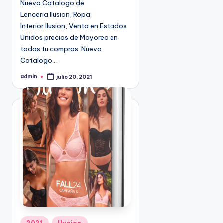
Nuevo Catalogo de
n
9
Lenceria Ilusion, Ropa
4
Interior Ilusion, Venta en Estados
5
Unidos precios de Mayoreo en
2
todas tu compras. Nuevo
Catalogo…
admin
julio 20, 2021
P
u
b
l
i
c
a
d
o
p
o
r
P
2021
Ilusion