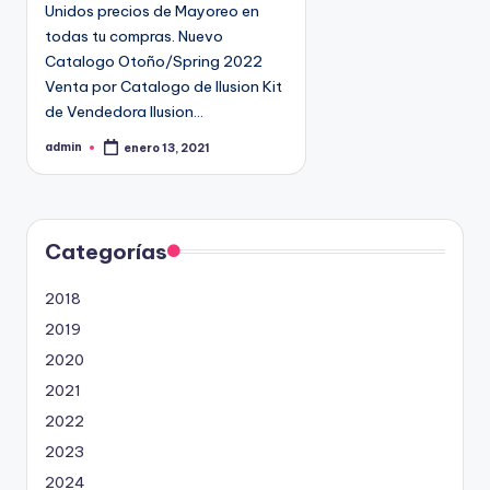
Unidos precios de Mayoreo en
todas tu compras. Nuevo
Catalogo Otoño/Spring 2022
Venta por Catalogo de Ilusion Kit
de Vendedora Ilusion…
admin
enero 13, 2021
P
u
b
l
i
c
a
d
Categorías
o
p
o
2018
r
2019
2020
2021
2022
2023
2024