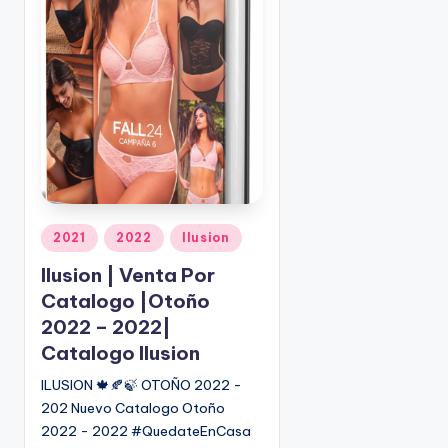
o
|
🇺🇸
n
P
e
d
i
d
o
s
☎
1
P
2021
2022
Ilusion
u
(
Ilusion | Venta Por
b
8
Catalogo |Otoño
l
0
i
2022 – 2022|
0
c
)
Catalogo Ilusion
a
8
ILUSION 🍁🍂🍃 OTOÑO 2022 -
d
2
202 Nuevo Catalogo Otoño
o
5
2022 - 2022 #QuedateEnCasa
e
-