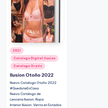
d
o
p
o
r
P
2021
u
Catalogo Digital ilusion
b
l
Catalogo Gratis
i
Ilusion Otoño 2022
c
a
Nuevo Catalogo Otoño 2022
d
#QuedateEnCasa
o
Nuevo Catalogo de
e
Lenceria Ilusion, Ropa
n
Interior Ilusion, Venta en Estados