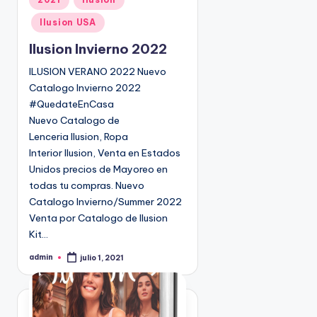
u
Ilusion USA
b
l
Ilusion Invierno 2022
i
ILUSION VERANO 2022 Nuevo
c
Catalogo Invierno 2022
a
#QuedateEnCasa
d
Nuevo Catalogo de
o
Lenceria Ilusion, Ropa
e
Interior Ilusion, Venta en Estados
n
Unidos precios de Mayoreo en
todas tu compras. Nuevo
Catalogo Invierno/Summer 2022
Venta por Catalogo de Ilusion
Kit…
admin
julio 1, 2021
P
u
b
l
i
c
a