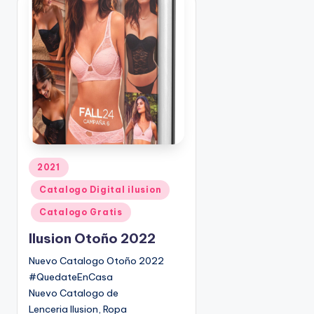
c
a
d
o
p
o
r
P
2021
u
Catalogo Digital ilusion
b
l
Catalogo Gratis
i
Ilusion Otoño 2022
c
a
Nuevo Catalogo Otoño 2022
d
#QuedateEnCasa
o
Nuevo Catalogo de
e
Lenceria Ilusion, Ropa