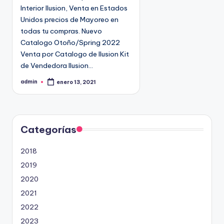
n
Interior Ilusion, Venta en Estados
Unidos precios de Mayoreo en
todas tu compras. Nuevo
Catalogo Otoño/Spring 2022
Venta por Catalogo de Ilusion Kit
de Vendedora Ilusion…
admin
enero 13, 2021
P
u
b
l
i
c
a
d
Categorías
o
p
o
2018
r
2019
2020
2021
2022
2023