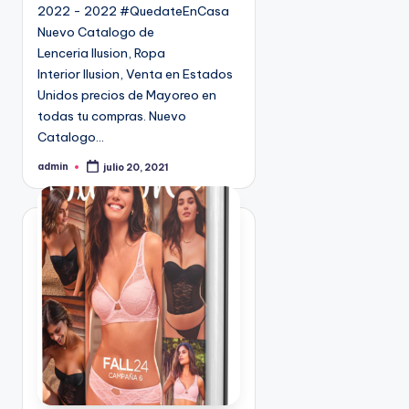
2022 - 2022 #QuedateEnCasa
e
9
Nuevo Catalogo de
n
4
Lenceria Ilusion, Ropa
5
Interior Ilusion, Venta en Estados
2
Unidos precios de Mayoreo en
todas tu compras. Nuevo
Catalogo…
admin
julio 20, 2021
P
u
b
l
i
c
a
d
o
p
o
r