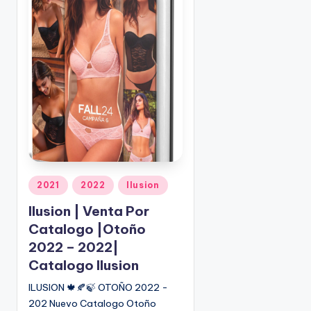
o
|
🇺🇸
n
P
e
d
i
d
o
s
☎
1
(
P
2021
2022
Ilusion
8
u
Ilusion | Venta Por
0
b
0
Catalogo |Otoño
l
)
i
2022 – 2022|
8
c
Catalogo Ilusion
2
a
ILUSION 🍁🍂🍃 OTOÑO 2022 -
d
5
202 Nuevo Catalogo Otoño
o
-