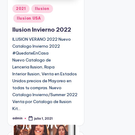
P
2021
Ilusion
u
Ilusion USA
b
l
Ilusion Invierno 2022
i
ILUSION VERANO 2022 Nuevo
c
Catalogo Invierno 2022
a
#QuedateEnCasa
d
Nuevo Catalogo de
o
Lenceria Ilusion, Ropa
e
Interior Ilusion, Venta en Estados
n
Unidos precios de Mayoreo en
todas tu compras. Nuevo
Catalogo Invierno/Summer 2022
Venta por Catalogo de Ilusion
Kit…
admin
julio 1, 2021
P
u
b
l
i