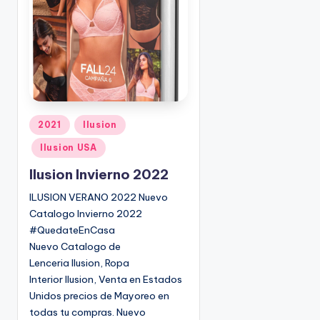
o
|
🇺🇸
n
P
e
d
i
d
o
P
2021
Ilusion
s
u
Ilusion USA
☎
b
1
l
Ilusion Invierno 2022
(
i
ILUSION VERANO 2022 Nuevo
8
c
Catalogo Invierno 2022
0
a
#QuedateEnCasa
d
0
Nuevo Catalogo de
o
)
Lenceria Ilusion, Ropa
e
8
Interior Ilusion, Venta en Estados
n
2
Unidos precios de Mayoreo en
5
todas tu compras. Nuevo
-