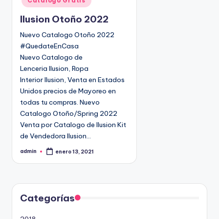
Catalogo Gratis
i
Ilusion Otoño 2022
c
a
Nuevo Catalogo Otoño 2022
d
#QuedateEnCasa
o
Nuevo Catalogo de
e
Lenceria Ilusion, Ropa
n
Interior Ilusion, Venta en Estados
Unidos precios de Mayoreo en
todas tu compras. Nuevo
Catalogo Otoño/Spring 2022
Venta por Catalogo de Ilusion Kit
de Vendedora Ilusion…
admin
enero 13, 2021
P
u
b
l
i
c
a
d
Categorías
o
p
o
2018
r