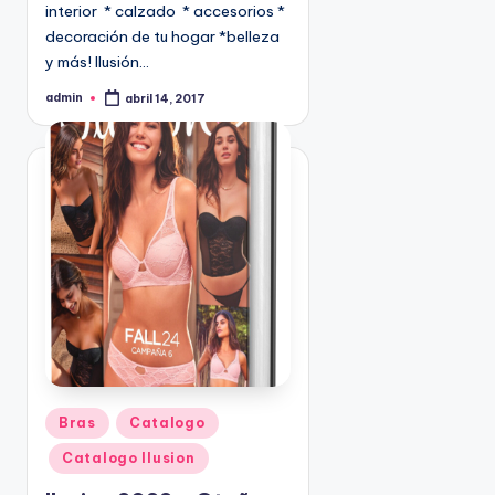
interior * calzado * accesorios *
9
decoración de tu hogar *belleza
4
y más! Ilusión…
5
2
admin
abril 14, 2017
P
u
b
l
i
c
a
d
o
p
o
r
P
Bras
Catalogo
u
Catalogo Ilusion
b
l