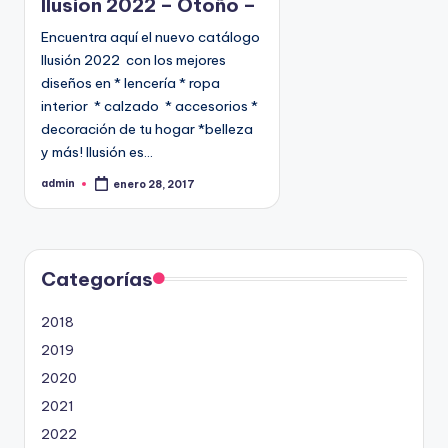
Ilusion 2022 – Otoño –
i
Encuentra aquí el nuevo catálogo
c
Ilusión 2022 con los mejores
a
diseños en * lencería * ropa
d
interior * calzado * accesorios *
o
decoración de tu hogar *belleza
e
y más! Ilusión es…
n
admin
enero 28, 2017
P
u
b
l
i
c
a
d
Categorías
o
p
o
2018
r
2019
2020
2021
2022