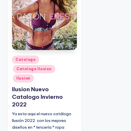
o
|
🇺🇸
n
P
e
d
i
d
o
s
P
Catalogo
☎
u
1
Catalogo Ilusion
b
(
l
Ilusion
8
i
Ilusion Nuevo
0
c
0
Catalogo Invierno
a
)
2022
d
8
o
Ya esta aqui el nuevo catálogo
2
e
Ilusión 2022 con los mejores
5
n
diseños en * lencería * ropa
-