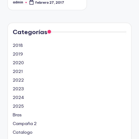
admin
febrero 27, 2017
P
9
u
b
4
l
5
i
c
2
a
d
Categorías
o
p
o
2018
r
2019
2020
2021
2022
2023
2024
2025
Bras
Campaña 2
Catalogo