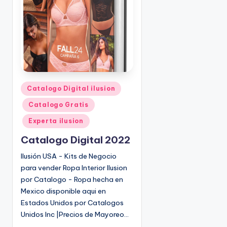
o
|
🇺🇸
n
P
e
d
i
d
o
P
Catalogo Digital ilusion
s
u
Catalogo Gratis
☎
b
1
l
Experta ilusion
(
i
Catalogo Digital 2022
8
c
0
a
Ilusión USA - Kits de Negocio
d
0
para vender Ropa Interior Ilusion
o
)
por Catalogo - Ropa hecha en
e
8
Mexico disponible aqui en
n
2
Estados Unidos por Catalogos
5
Unidos Inc |Precios de Mayoreo…
-