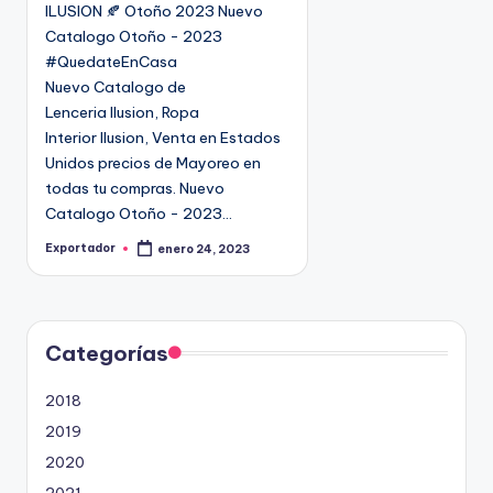
ILUSION 🍂 Otoño 2023 Nuevo
c
Catalogo Otoño - 2023
a
#QuedateEnCasa
d
Nuevo Catalogo de
o
Lenceria Ilusion, Ropa
e
Interior Ilusion, Venta en Estados
n
Unidos precios de Mayoreo en
todas tu compras. Nuevo
Catalogo Otoño - 2023…
Exportador
enero 24, 2023
P
u
b
l
i
c
a
d
Categorías
o
p
o
2018
r
2019
2020
2021