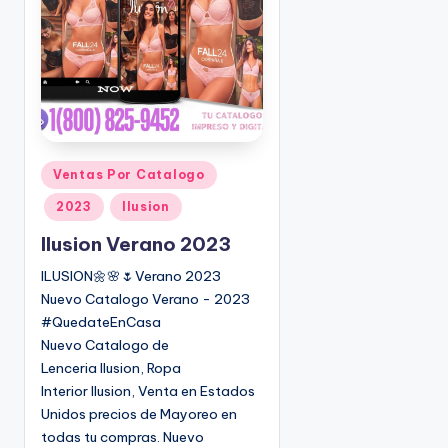
o
|
🇺🇸
n
P
e
d
i
d
o
P
Ventas Por Catalogo
s
u
2023
Ilusion
☎
b
1
l
Ilusion Verano 2023
(
i
ILUSION🌼🌸🌷Verano 2023
8
c
Nuevo Catalogo Verano - 2023
0
a
#QuedateEnCasa
d
0
Nuevo Catalogo de
o
)
Lenceria Ilusion, Ropa
e
8
Interior Ilusion, Venta en Estados
n
2
Unidos precios de Mayoreo en
5
todas tu compras. Nuevo
-