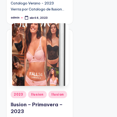
Catalogo Verano - 2023
9
Venta por Catalogo de Ilusion…
4
5
admin
abril 4, 2023
P
2
u
b
l
i
c
a
d
o
p
o
r
P
2023
Ilusion
Ilusion
u
Ilusion – Primavera –
b
2023
l
i