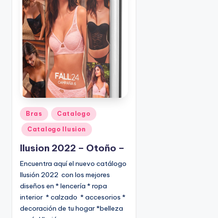
c
a
d
o
p
o
r
P
Bras
Catalogo
u
Catalogo Ilusion
b
l
Ilusion 2022 – Otoño –
i
Encuentra aquí el nuevo catálogo
c
Ilusión 2022 con los mejores
a
diseños en * lencería * ropa
d
interior * calzado * accesorios *
o
decoración de tu hogar *belleza
e