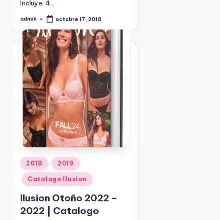
Incluye: 4…
9
4
admin
octubre 17, 2018
P
u
5
b
l
2
i
c
a
d
o
p
o
r
P
2018
2019
u
Catalogo Ilusion
b
l
Ilusion Otoño 2022 –
i
2022 | Catalogo
c