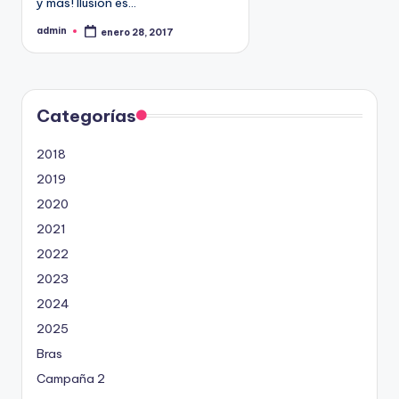
y más! Ilusión es…
n
admin
enero 28, 2017
P
u
b
l
i
c
a
d
Categorías
o
p
o
2018
r
2019
2020
2021
2022
2023
2024
2025
Bras
Campaña 2