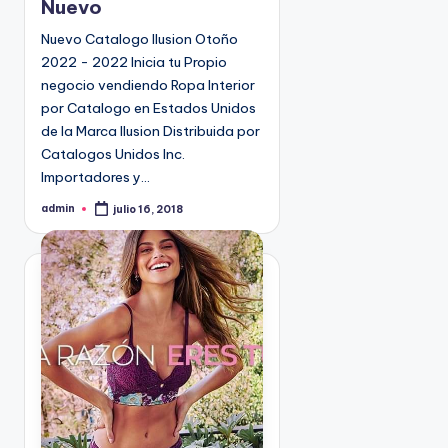
Nuevo
a
d
Nuevo Catalogo Ilusion Otoño
o
2022 - 2022 Inicia tu Propio
e
negocio vendiendo Ropa Interior
n
por Catalogo en Estados Unidos
de la Marca Ilusion Distribuida por
Catalogos Unidos Inc.
Importadores y…
admin
julio 16, 2018
P
u
b
l
i
c
a
d
o
p
o
r