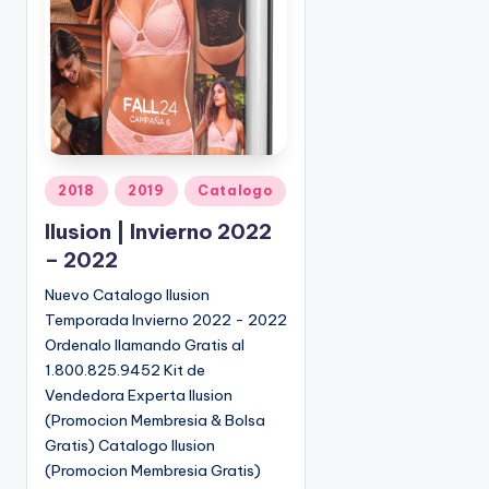
o
|
🇺🇸
n
P
e
d
i
d
o
P
2018
2019
Catalogo
s
u
Ilusion | Invierno 2022
☎
b
1
– 2022
l
(
i
Nuevo Catalogo Ilusion
8
c
Temporada Invierno 2022 - 2022
0
a
Ordenalo llamando Gratis al
d
0
1.800.825.9452 Kit de
o
)
Vendedora Experta Ilusion
e
8
(Promocion Membresia & Bolsa
n
2
Gratis) Catalogo Ilusion
5
(Promocion Membresia Gratis)
-