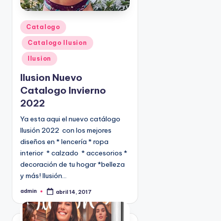
P
Catalogo
u
Catalogo Ilusion
b
l
Ilusion
i
Ilusion Nuevo
c
Catalogo Invierno
a
2022
d
o
Ya esta aqui el nuevo catálogo
e
Ilusión 2022 con los mejores
n
diseños en * lencería * ropa
interior * calzado * accesorios *
decoración de tu hogar *belleza
y más! Ilusión…
admin
abril 14, 2017
P
u
b
l
i