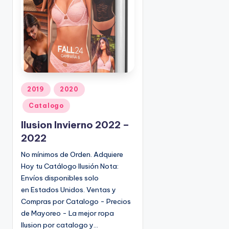
o
|
🇺🇸
n
P
e
d
i
d
o
P
2019
2020
s
u
Catalogo
☎
b
1
l
Ilusion Invierno 2022 –
(
i
2022
8
c
No mínimos de Orden. Adquiere
0
a
Hoy tu Catálogo Ilusión Nota:
d
0
o
Envíos disponibles solo
)
e
en Estados Unidos. Ventas y
8
n
Compras por Catalogo - Precios
2
de Mayoreo - La mejor ropa
5
Ilusion por catalogo y…
-