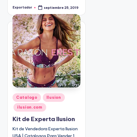
9
Exportador
septiembre 25, 2019
P
4
u
b
5
l
i
2
c
a
d
o
p
o
r
P
Catalogo
Ilusion
u
ilusion.com
b
l
Kit de Experta Ilusion
i
Kit de Vendedora Experta Ilusion
c
USA | Catalogos Para Vender 1
a