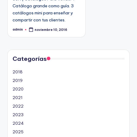
Catálogo grande como guía. 3
d
catálogos mini para enseñar y
o
compartir con tus clientes.
e
n
admin
noviembre 10, 2016
P
u
b
l
i
c
a
d
Categorías
o
p
o
2018
r
2019
2020
2021
2022
2023
2024
2025