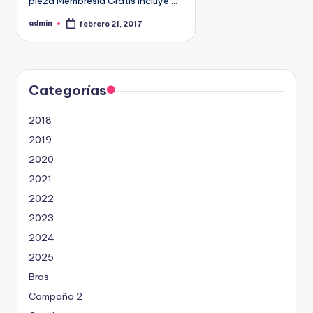
pieza Membresia Gratis Incluye:…
9
admin
febrero 21, 2017
4
P
u
5
b
l
2
i
c
a
d
Categorías
o
p
o
2018
r
2019
2020
2021
2022
2023
2024
2025
Bras
Campaña 2