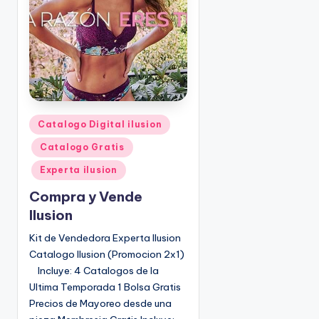
o
|
🇺🇸
n
P
e
d
i
d
o
P
Catalogo Digital ilusion
s
u
Catalogo Gratis
☎
b
1
l
Experta ilusion
(
i
Compra y Vende
8
c
Ilusion
0
a
d
0
Kit de Vendedora Experta Ilusion
o
)
Catalogo Ilusion (Promocion 2x1)
e
8
Incluye: 4 Catalogos de la
n
2
Ultima Temporada 1 Bolsa Gratis
5
Precios de Mayoreo desde una
-