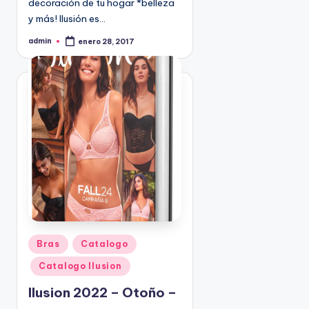
decoración de tu hogar *belleza
9
y más! Ilusión es…
4
admin
5
enero 28, 2017
P
u
2
b
l
i
c
a
d
o
p
o
r
P
Bras
Catalogo
u
Catalogo Ilusion
b
l
Ilusion 2022 – Otoño –
i