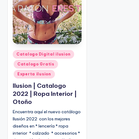
o
|
🇺🇸
n
P
e
d
i
d
o
P
Catalogo Digital ilusion
s
u
Catalogo Gratis
☎
b
1
l
Experta ilusion
(
i
Ilusion | Catalogo
8
c
2022 | Ropa Interior |
0
a
Otoño
d
0
o
)
Encuentra aquí el nuevo catálogo
e
8
Ilusión 2022 con los mejores
n
2
diseños en * lencería * ropa
5
interior * calzado * accesorios *
-