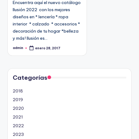
Encuentra aquí el nuevo catálogo
c
Ilusión 2022 con los mejores
a
diseños en * lencería * ropa
d
interior * calzado * accesorios *
o
decoración de tu hogar *belleza
e
y más! Ilusión es…
n
admin
enero 28, 2017
P
u
b
l
i
c
a
d
Categorías
o
p
o
2018
r
2019
2020
2021
2022
2023