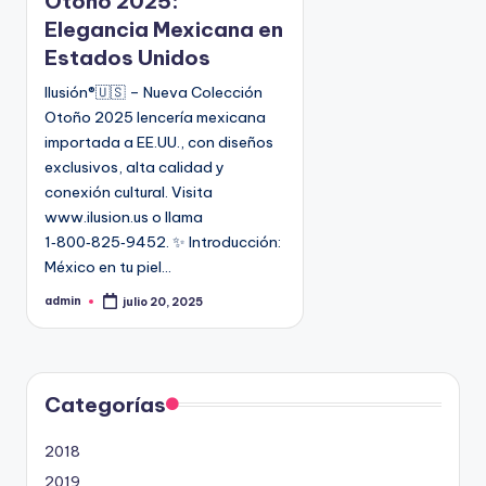
Otoño 2025:
a
9
Elegancia Mexicana en
d
4
Estados Unidos
o
5
e
Ilusión®️🇺🇸 – Nueva Colección
2
n
Otoño 2025 lencería mexicana
importada a EE.UU., con diseños
exclusivos, alta calidad y
conexión cultural. Visita
www.ilusion.us o llama
1‑800‑825‑9452. ✨ Introducción:
México en tu piel…
admin
julio 20, 2025
P
u
b
l
i
c
a
d
Categorías
o
p
o
2018
r
2019