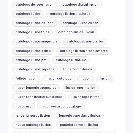
catalogo de ropa ilusion
catalogo digital ilusion
catalogo ilusion
catalogo ilusion brasieres
catalogo ilusion en linea
catalogo ilusion en pdf
catalogo ilusion fajas
catalogo ilusion juvenil
catalogo ilusion maquillaje
catalogo ilusion ofertas
catalogo ilusion online
catalogo ilusion otoño invierno
catalogo ilusion pdf
catalogo ilusion usa
catalogo ilusion zapatos
fajas marca ilusion
folleto ilusion
illusion catalogo
ilusion
ilusion
ilusion lenceria sucursales
ilusion ropa interior
ilusion ropa interior sucursales
ilusion ropa intima
ilusion usa
ilusion venta por catalogo
lenceria marca ilusion
lenceria para dama ilusion
nuevo catalogo ilusion
pantaletas marca ilusion