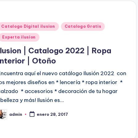
o
p
o
P
Catalogo Digital ilusion
Catalogo Gratis
u
Experta ilusion
b
Ilusion | Catalogo 2022 | Ropa
Interior | Otoño
c
Encuentra aquí el nuevo catálogo Ilusión 2022 con
a
los mejores diseños en * lencería * ropa interior *
d
calzado * accesorios * decoración de tu hogar
o
*belleza y más! Ilusión es…
e
n
admin
enero 28, 2017
P
b