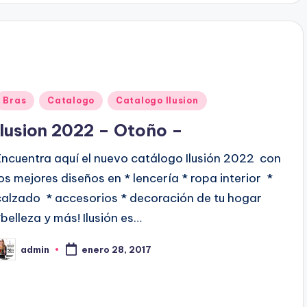
c
a
d
o
p
o
P
Bras
Catalogo
Catalogo Ilusion
u
Ilusion 2022 – Otoño –
b
Encuentra aquí el nuevo catálogo Ilusión 2022 con
los mejores diseños en * lencería * ropa interior *
c
calzado * accesorios * decoración de tu hogar
a
*belleza y más! Ilusión es…
d
admin
enero 28, 2017
o
P
e
b
n
c