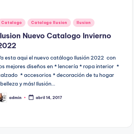
P
Catalogo
Catalogo Ilusion
Ilusion
u
Ilusion Nuevo Catalogo Invierno
b
2022
Ya esta aqui el nuevo catálogo Ilusión 2022 con
c
los mejores diseños en * lencería * ropa interior *
a
calzado * accesorios * decoración de tu hogar
d
*belleza y más! Ilusión…
o
e
admin
abril 14, 2017
P
n
b
c
a
d