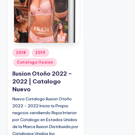
o
|
🇺🇸
n
P
e
d
i
d
o
P
2018
2019
s
u
Catalogo Ilusion
☎
b
1
l
Ilusion Otoño 2022 –
(
i
2022 | Catalogo
8
c
Nuevo
0
a
d
0
Nuevo Catalogo Ilusion Otoño
o
)
2022 - 2022 Inicia tu Propio
e
8
negocio vendiendo Ropa Interior
n
2
por Catalogo en Estados Unidos
5
de la Marca Ilusion Distribuida por
-
Catalogos Unidos Inc.