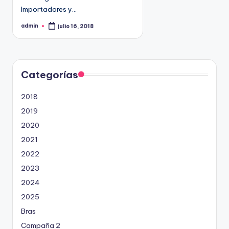
9
Importadores y…
4
admin
julio 16, 2018
P
5
u
b
2
l
i
c
a
d
Categorías
o
p
o
2018
r
2019
2020
2021
2022
2023
2024
2025
Bras
Campaña 2