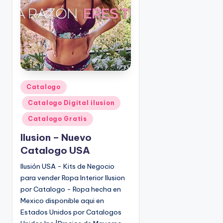
o
|
🇺🇸
n
P
e
d
i
d
o
P
Catalogo
s
u
Catalogo Digital ilusion
☎
b
1
l
Catalogo Gratis
(
i
Ilusion – Nuevo
8
c
Catalogo USA
0
a
d
0
Ilusión USA - Kits de Negocio
o
)
para vender Ropa Interior Ilusion
e
8
por Catalogo - Ropa hecha en
n
2
Mexico disponible aqui en
5
Estados Unidos por Catalogos
-