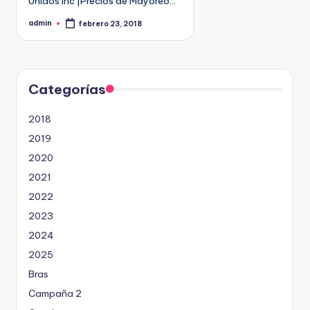
Unidos Inc |Precios de Mayoreo…
9
admin
febrero 23, 2018
4
P
u
5
b
l
2
i
c
a
d
Categorías
o
p
o
2018
r
2019
2020
2021
2022
2023
2024
2025
Bras
Campaña 2