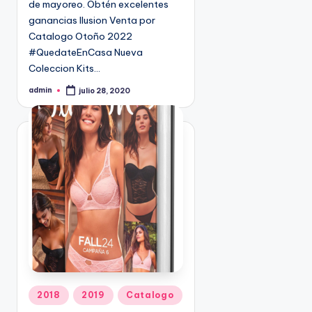
de mayoreo. Obtén excelentes
n
9
ganancias Ilusion Venta por
4
Catalogo Otoño 2022
5
#QuedateEnCasa Nueva
2
Coleccion Kits…
admin
julio 28, 2020
P
u
b
l
i
c
a
d
o
p
o
r
P
2018
2019
Catalogo
u