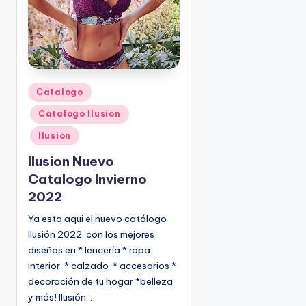
P
Catalogo
u
Catalogo Ilusion
b
l
Ilusion
i
Ilusion Nuevo
c
Catalogo Invierno
a
2022
d
o
Ya esta aqui el nuevo catálogo
e
Ilusión 2022 con los mejores
n
diseños en * lencería * ropa
interior * calzado * accesorios *
decoración de tu hogar *belleza
y más! Ilusión…