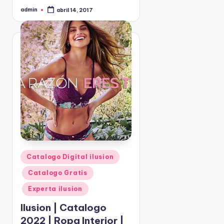
admin
abril 14, 2017
P
u
b
l
i
c
a
d
o
p
o
r
P
Catalogo Digital ilusion
u
Catalogo Gratis
b
l
Experta ilusion
i
Ilusion | Catalogo
c
2022 | Ropa Interior |
a