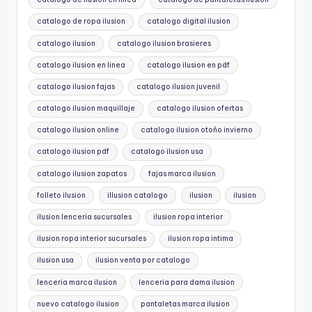
catalogo de ropa ilusion
catalogo digital ilusion
catalogo ilusion
catalogo ilusion brasieres
catalogo ilusion en linea
catalogo ilusion en pdf
catalogo ilusion fajas
catalogo ilusion juvenil
catalogo ilusion maquillaje
catalogo ilusion ofertas
catalogo ilusion online
catalogo ilusion otoño invierno
catalogo ilusion pdf
catalogo ilusion usa
catalogo ilusion zapatos
fajas marca ilusion
folleto ilusion
illusion catalogo
ilusion
ilusion
ilusion lenceria sucursales
ilusion ropa interior
ilusion ropa interior sucursales
ilusion ropa intima
ilusion usa
ilusion venta por catalogo
lenceria marca ilusion
lenceria para dama ilusion
nuevo catalogo ilusion
pantaletas marca ilusion