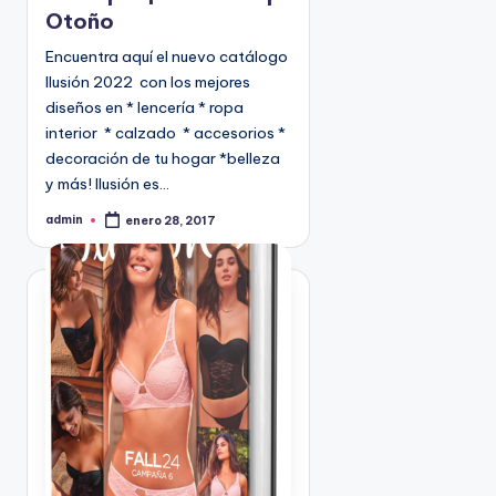
Otoño
d
o
Encuentra aquí el nuevo catálogo
e
Ilusión 2022 con los mejores
n
diseños en * lencería * ropa
interior * calzado * accesorios *
decoración de tu hogar *belleza
y más! Ilusión es…
admin
enero 28, 2017
P
u
b
l
i
c
a
d
o
p
o
r