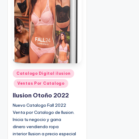
o
|
🇺🇸
n
P
e
d
i
d
o
s
☎
1
P
Catalogo Digital ilusion
u
(
Ventas Por Catalogo
b
8
l
0
Ilusion Otoño 2022
i
0
Nuevo Catalogo Fall 2022
c
)
Venta por Catalogo de Ilusion.
a
8
Inicia tu negocio y gana
d
2
dinero vendiendo ropa
o
5
interior Ilusion a precio especial
e
-