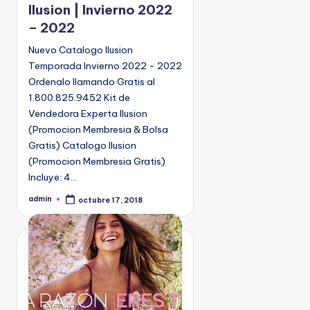
Ilusion | Invierno 2022
b
– 2022
l
i
Nuevo Catalogo Ilusion
c
Temporada Invierno 2022 - 2022
a
Ordenalo llamando Gratis al
d
1.800.825.9452 Kit de
o
Vendedora Experta Ilusion
e
(Promocion Membresia & Bolsa
n
Gratis) Catalogo Ilusion
(Promocion Membresia Gratis)
Incluye: 4…
admin
octubre 17, 2018
P
u
b
l
i
c
a
d
o
p
o
r