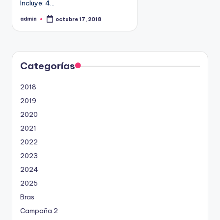
Incluye: 4…
9
4
admin
octubre 17, 2018
P
u
5
b
l
2
i
c
a
d
Categorías
o
p
o
2018
r
2019
2020
2021
2022
2023
2024
2025
Bras
Campaña 2