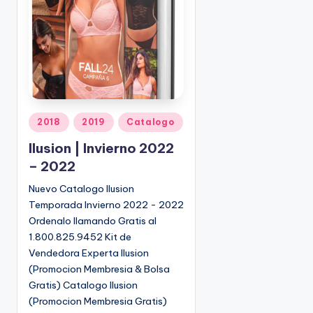
o
|
🇺🇸
n
P
e
d
i
d
o
P
2018
2019
Catalogo
s
u
Ilusion | Invierno 2022
☎
b
1
– 2022
l
(
i
Nuevo Catalogo Ilusion
8
c
Temporada Invierno 2022 - 2022
0
a
Ordenalo llamando Gratis al
d
0
1.800.825.9452 Kit de
o
)
Vendedora Experta Ilusion
e
8
(Promocion Membresia & Bolsa
n
2
Gratis) Catalogo Ilusion
5
(Promocion Membresia Gratis)
-