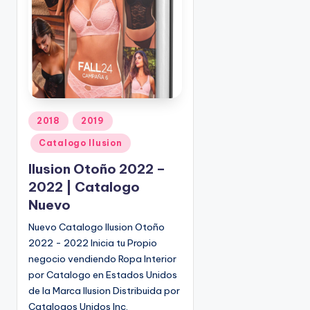
o
|
🇺🇸
n
P
e
d
i
d
o
P
2018
2019
s
u
Catalogo Ilusion
☎
b
1
l
Ilusion Otoño 2022 –
(
i
2022 | Catalogo
8
c
Nuevo
0
a
d
0
Nuevo Catalogo Ilusion Otoño
o
)
2022 - 2022 Inicia tu Propio
e
8
negocio vendiendo Ropa Interior
n
2
por Catalogo en Estados Unidos
5
de la Marca Ilusion Distribuida por
-
Catalogos Unidos Inc.