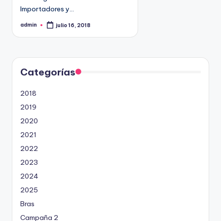
9
Importadores y…
4
admin
julio 16, 2018
P
5
u
b
2
l
i
c
a
d
Categorías
o
p
o
2018
r
2019
2020
2021
2022
2023
2024
2025
Bras
Campaña 2