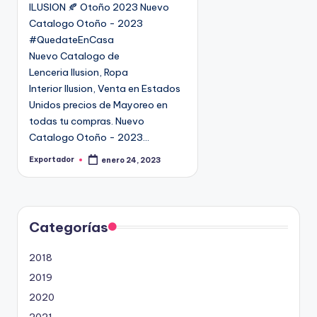
ILUSION 🍂 Otoño 2023 Nuevo
c
Catalogo Otoño - 2023
a
#QuedateEnCasa
d
Nuevo Catalogo de
o
Lenceria Ilusion, Ropa
e
Interior Ilusion, Venta en Estados
n
Unidos precios de Mayoreo en
todas tu compras. Nuevo
Catalogo Otoño - 2023…
Exportador
enero 24, 2023
P
u
b
l
i
c
a
d
Categorías
o
p
o
2018
r
2019
2020
2021