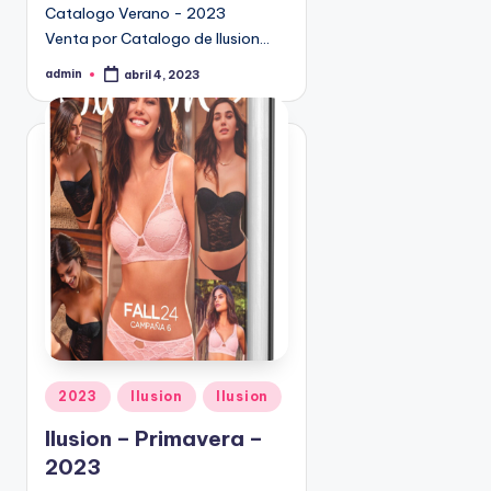
Catalogo Verano - 2023
9
Venta por Catalogo de Ilusion…
4
5
admin
abril 4, 2023
P
2
u
b
l
i
c
a
d
o
p
o
r
P
2023
Ilusion
Ilusion
u
Ilusion – Primavera –
b
2023
l
i