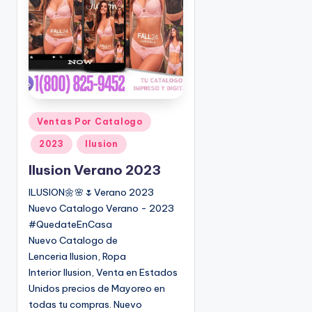
o
|
🇺🇸
n
P
e
d
i
d
o
P
Ventas Por Catalogo
s
u
2023
Ilusion
☎
b
1
l
Ilusion Verano 2023
(
i
ILUSION🌼🌸🌷Verano 2023
8
c
Nuevo Catalogo Verano - 2023
0
a
#QuedateEnCasa
d
0
Nuevo Catalogo de
o
)
Lenceria Ilusion, Ropa
e
8
Interior Ilusion, Venta en Estados
n
2
Unidos precios de Mayoreo en
5
todas tu compras. Nuevo
-