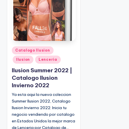
o
|
🇺🇸
n
P
e
d
i
d
o
P
Catalogo Ilusion
s
u
Ilusion
Lenceria
☎
b
1
l
Ilusion Summer 2022 |
(
i
Catalogo Ilusion
8
c
Invierno 2022
0
a
d
0
Ya esta aqui la nueva coleccion
o
)
Summer Ilusion 2022, Catalogo
e
8
Ilusion Invierno 2022. Inicia tu
n
2
negocio vendiendo por catalogo
5
en Estados Unidos la mejor marca
-
de Lenceria por Catalogo de…