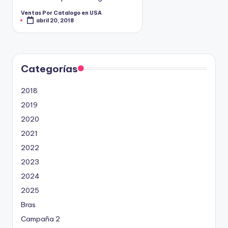
9
Ventas Por Catalogo en USA
P
4
abril 20, 2018
u
b
5
l
i
2
c
a
d
o
Categorías
p
o
r
2018
2019
2020
2021
2022
2023
2024
2025
Bras
Campaña 2