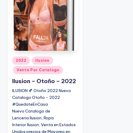
o
|
🇺🇸
n
P
e
d
i
d
o
s
P
2022
Ilusion
☎
u
1
Venta Por Catalogo
b
(
l
Ilusion – Otoño – 2022
8
i
0
ILUSION 🍂 Otoño 2022 Nuevo
c
0
Catalogo Otoño - 2022
a
)
#QuedateEnCasa
d
8
Nuevo Catalogo de
o
2
Lenceria Ilusion, Ropa
e
5
Interior Ilusion, Venta en Estados
n
-
Unidos precios de Mayoreo en