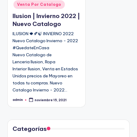
u
Venta Por Catalogo
b
l
Ilusion | Invierno 2022 |
i
Nuevo Catalogo
c
ILUSION 🍁🍂🍃 INVIERNO 2022
a
Nuevo Catalogo Invierno - 2022
d
o
#QuedateEnCasa
e
Nuevo Catalogo de
n
Lenceria Ilusion, Ropa
Interior Ilusion, Venta en Estados
Unidos precios de Mayoreo en
todas tu compras. Nuevo
Catalogo Invierno - 2022…
admin
noviembre 15, 2021
P
u
b
l
i
c
a
d
Categorías
o
p