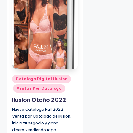
o
|
🇺🇸
n
P
e
d
i
d
o
s
☎
1
(
P
Catalogo Digital ilusion
8
u
Ventas Por Catalogo
0
b
0
l
Ilusion Otoño 2022
)
i
Nuevo Catalogo Fall 2022
8
c
Venta por Catalogo de Ilusion.
2
a
Inicia tu negocio y gana
d
5
dinero vendiendo ropa
o
-