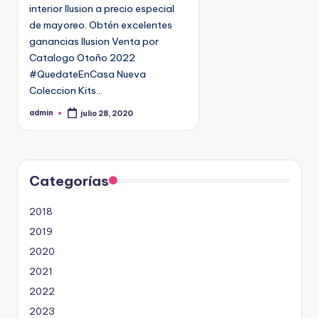
interior Ilusion a precio especial
e
9
de mayoreo. Obtén excelentes
n
4
ganancias Ilusion Venta por
5
Catalogo Otoño 2022
2
#QuedateEnCasa Nueva
Coleccion Kits…
admin
julio 28, 2020
P
u
b
l
i
c
a
d
Categorías
o
p
o
2018
r
2019
2020
2021
2022
2023