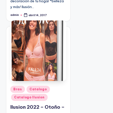
decoración de tu hogar *belleza
9
y más! Ilusión…
4
admin
5
abril 14, 2017
P
u
2
b
l
i
c
a
d
o
p
o
r
P
Bras
Catalogo
u
Catalogo Ilusion
b
l
Ilusion 2022 – Otoño –
i