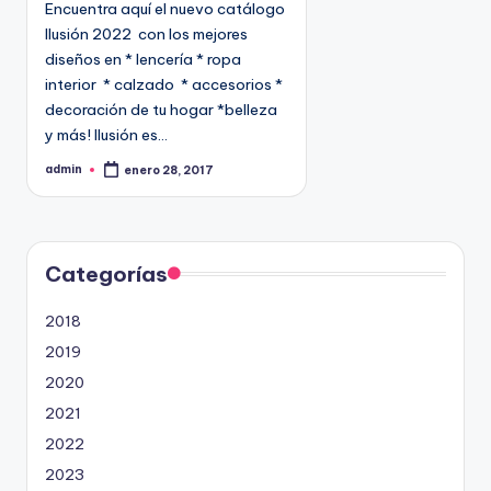
Encuentra aquí el nuevo catálogo
c
Ilusión 2022 con los mejores
a
diseños en * lencería * ropa
d
interior * calzado * accesorios *
o
decoración de tu hogar *belleza
e
y más! Ilusión es…
n
admin
enero 28, 2017
P
u
b
l
i
c
a
d
Categorías
o
p
o
2018
r
2019
2020
2021
2022
2023