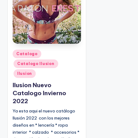
o
|
🇺🇸
n
P
e
d
i
d
o
P
Catalogo
s
u
Catalogo Ilusion
☎
b
1
l
Ilusion
(
i
Ilusion Nuevo
8
c
Catalogo Invierno
0
a
2022
d
0
o
)
Ya esta aqui el nuevo catálogo
e
8
Ilusión 2022 con los mejores
n
2
diseños en * lencería * ropa
5
interior * calzado * accesorios *
-