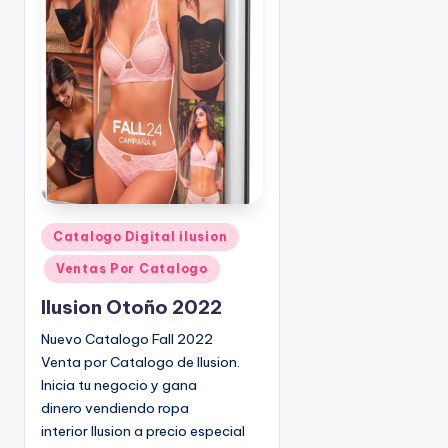
o
|
🇺🇸
n
P
e
d
i
d
o
s
☎
1
P
Catalogo Digital ilusion
u
(
Ventas Por Catalogo
b
8
l
0
Ilusion Otoño 2022
i
0
Nuevo Catalogo Fall 2022
c
)
Venta por Catalogo de Ilusion.
a
8
Inicia tu negocio y gana
d
2
dinero vendiendo ropa
o
5
interior Ilusion a precio especial
e
-