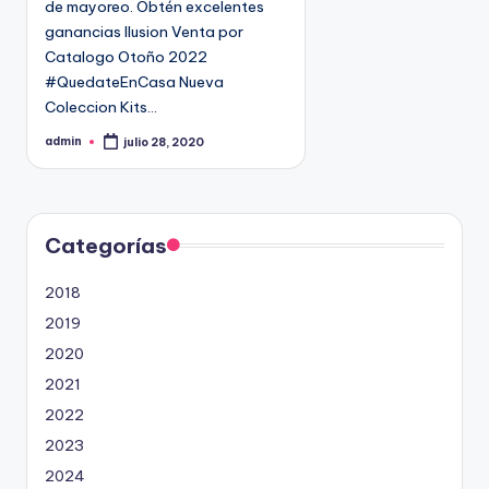
de mayoreo. Obtén excelentes
n
9
ganancias Ilusion Venta por
4
Catalogo Otoño 2022
5
#QuedateEnCasa Nueva
2
Coleccion Kits…
admin
julio 28, 2020
P
u
b
l
i
c
a
d
Categorías
o
p
o
2018
r
2019
2020
2021
2022
2023
2024