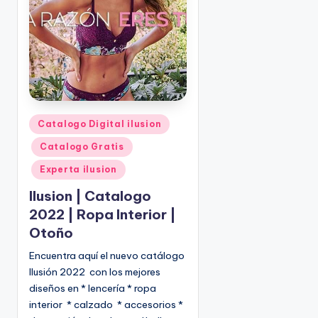
o
|
🇺🇸
n
P
e
d
i
d
o
P
Catalogo Digital ilusion
s
u
Catalogo Gratis
☎
b
1
l
Experta ilusion
(
i
Ilusion | Catalogo
8
c
2022 | Ropa Interior |
0
a
Otoño
d
0
o
)
Encuentra aquí el nuevo catálogo
e
8
Ilusión 2022 con los mejores
n
2
diseños en * lencería * ropa
5
interior * calzado * accesorios *
-