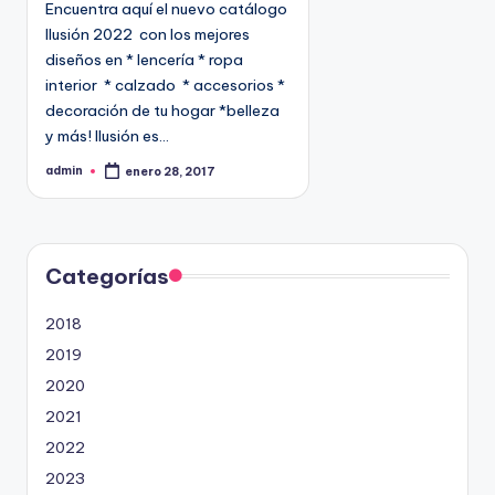
Encuentra aquí el nuevo catálogo
c
Ilusión 2022 con los mejores
a
diseños en * lencería * ropa
d
interior * calzado * accesorios *
o
decoración de tu hogar *belleza
e
y más! Ilusión es…
n
admin
enero 28, 2017
P
u
b
l
i
c
a
d
Categorías
o
p
o
2018
r
2019
2020
2021
2022
2023