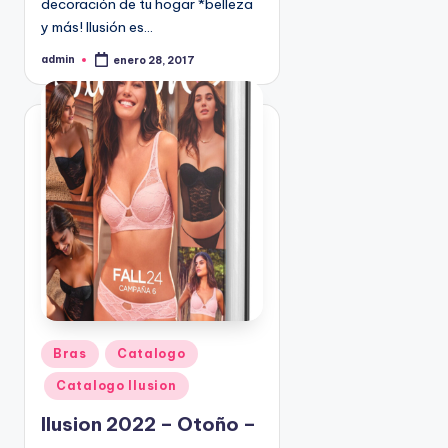
decoración de tu hogar *belleza
9
y más! Ilusión es…
4
admin
5
enero 28, 2017
P
u
2
b
l
i
c
a
d
o
p
o
r
P
Bras
Catalogo
u
Catalogo Ilusion
b
l
Ilusion 2022 – Otoño –
i