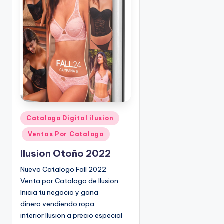
o
|
🇺🇸
n
P
e
d
i
d
o
s
☎
1
P
Catalogo Digital ilusion
u
(
Ventas Por Catalogo
b
8
l
0
Ilusion Otoño 2022
i
0
Nuevo Catalogo Fall 2022
c
)
Venta por Catalogo de Ilusion.
a
8
Inicia tu negocio y gana
d
2
dinero vendiendo ropa
o
5
interior Ilusion a precio especial
e
-