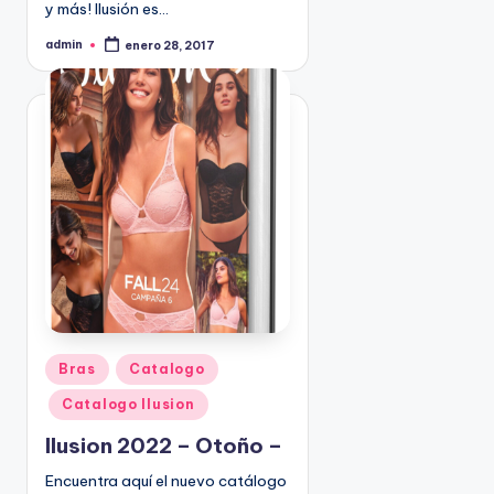
y más! Ilusión es…
admin
enero 28, 2017
P
u
b
l
i
c
a
d
o
p
o
r
P
Bras
Catalogo
u
Catalogo Ilusion
b
l
Ilusion 2022 – Otoño –
i
Encuentra aquí el nuevo catálogo
c