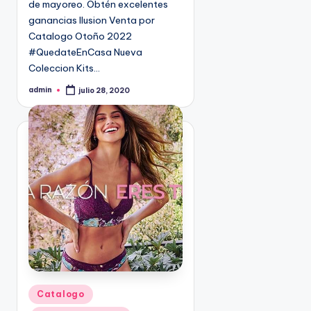
de mayoreo. Obtén excelentes
n
9
ganancias Ilusion Venta por
4
Catalogo Otoño 2022
5
#QuedateEnCasa Nueva
2
Coleccion Kits…
admin
julio 28, 2020
P
u
b
l
i
c
a
d
o
p
o
r
P
Catalogo
u