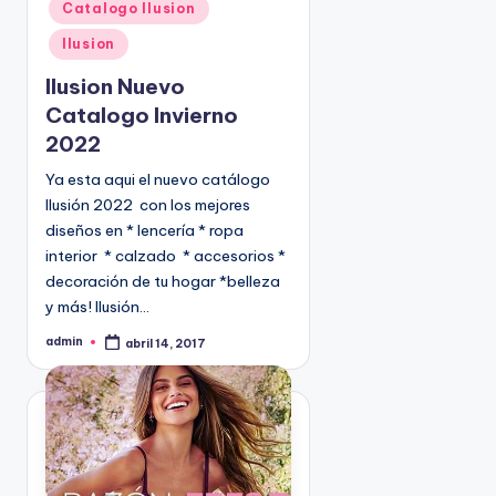
Catalogo Ilusion
b
l
Ilusion
i
Ilusion Nuevo
c
Catalogo Invierno
a
2022
d
o
Ya esta aqui el nuevo catálogo
e
Ilusión 2022 con los mejores
n
diseños en * lencería * ropa
interior * calzado * accesorios *
decoración de tu hogar *belleza
y más! Ilusión…
admin
abril 14, 2017
P
u
b
l
i
c
a
d
o
p
o
r