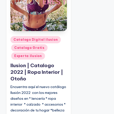
P
Catalogo Digital ilusion
u
Catalogo Gratis
b
l
Experta ilusion
i
Ilusion | Catalogo
c
2022 | Ropa Interior |
a
Otoño
d
o
Encuentra aquí el nuevo catálogo
e
Ilusión 2022 con los mejores
n
diseños en * lencería * ropa
interior * calzado * accesorios *
decoración de tu hogar *belleza