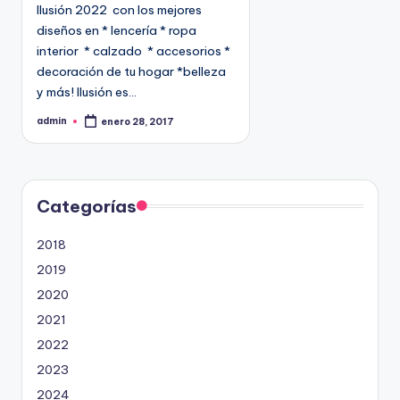
Ilusión 2022 con los mejores
a
diseños en * lencería * ropa
d
interior * calzado * accesorios *
o
decoración de tu hogar *belleza
e
y más! Ilusión es…
n
admin
enero 28, 2017
P
u
b
l
i
c
a
d
Categorías
o
p
o
2018
r
2019
2020
2021
2022
2023
2024