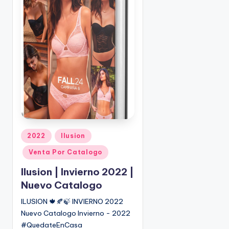
o
|
🇺🇸
n
P
e
d
i
d
o
s
☎
1
(
P
2022
Ilusion
8
u
Venta Por Catalogo
0
b
0
l
Ilusion | Invierno 2022 |
)
i
Nuevo Catalogo
8
c
ILUSION 🍁🍂🍃 INVIERNO 2022
2
a
Nuevo Catalogo Invierno - 2022
d
5
o
#QuedateEnCasa
-