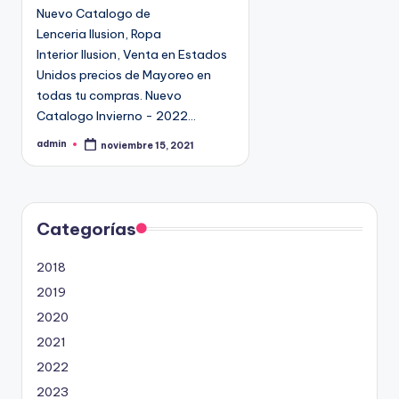
e
Nuevo Catalogo de
9
n
Lenceria Ilusion, Ropa
4
Interior Ilusion, Venta en Estados
5
Unidos precios de Mayoreo en
2
todas tu compras. Nuevo
Catalogo Invierno - 2022…
admin
noviembre 15, 2021
P
u
b
l
i
c
a
d
Categorías
o
p
o
2018
r
2019
2020
2021
2022
2023