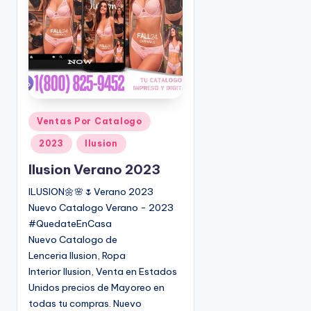
o
|
🇺🇸
n
P
e
d
i
d
o
P
Ventas Por Catalogo
s
u
2023
Ilusion
☎
b
1
l
Ilusion Verano 2023
(
i
ILUSION🌼🌸🌷Verano 2023
8
c
Nuevo Catalogo Verano - 2023
0
a
#QuedateEnCasa
d
0
Nuevo Catalogo de
o
)
Lenceria Ilusion, Ropa
e
8
Interior Ilusion, Venta en Estados
n
2
Unidos precios de Mayoreo en
5
todas tu compras. Nuevo
-