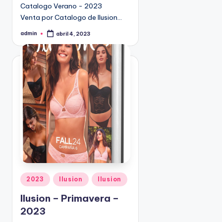
Catalogo Verano - 2023
9
Venta por Catalogo de Ilusion…
4
5
admin
abril 4, 2023
P
2
u
b
l
i
c
a
d
o
p
o
r
P
2023
Ilusion
Ilusion
u
Ilusion – Primavera –
b
2023
l
i