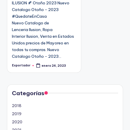
ILUSION 🍂 Otoño 2023 Nuevo
c
Catalogo Otoño - 2023
a
#QuedateEnCasa
d
Nuevo Catalogo de
o
Lenceria Ilusion, Ropa
e
Interior Ilusion, Venta en Estados
n
Unidos precios de Mayoreo en
todas tu compras. Nuevo
Catalogo Otoño - 2023…
Exportador
enero 24, 2023
P
u
b
l
i
c
a
d
Categorías
o
p
o
2018
r
2019
2020
2021