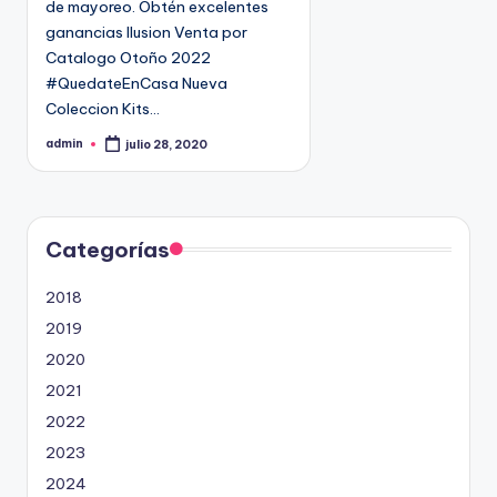
de mayoreo. Obtén excelentes
n
9
ganancias Ilusion Venta por
4
Catalogo Otoño 2022
5
#QuedateEnCasa Nueva
2
Coleccion Kits…
admin
julio 28, 2020
P
u
b
l
i
c
a
d
Categorías
o
p
o
2018
r
2019
2020
2021
2022
2023
2024