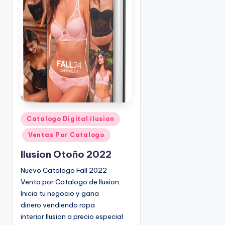
o
|
🇺🇸
n
P
e
d
i
d
o
s
☎
1
P
Catalogo Digital ilusion
u
(
Ventas Por Catalogo
b
8
l
0
Ilusion Otoño 2022
i
0
Nuevo Catalogo Fall 2022
c
)
Venta por Catalogo de Ilusion.
a
8
Inicia tu negocio y gana
d
2
dinero vendiendo ropa
o
5
interior Ilusion a precio especial
e
-