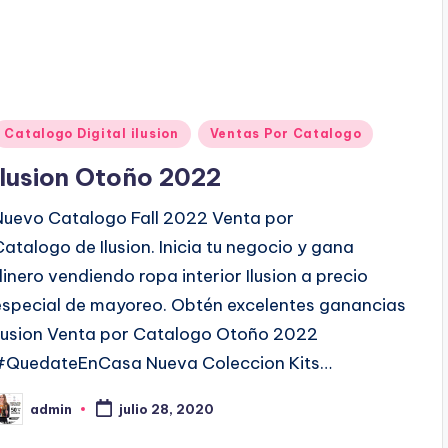
P
Catalogo Digital ilusion
Ventas Por Catalogo
u
Ilusion Otoño 2022
b
Nuevo Catalogo Fall 2022 Venta por
Catalogo de Ilusion. Inicia tu negocio y gana
c
dinero vendiendo ropa interior Ilusion a precio
a
especial de mayoreo. Obtén excelentes ganancias
d
Ilusion Venta por Catalogo Otoño 2022
o
#QuedateEnCasa Nueva Coleccion Kits…
e
admin
n
julio 28, 2020
P
b