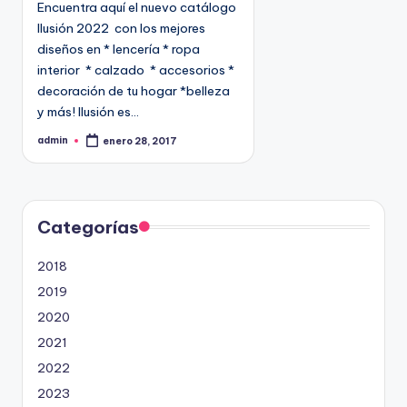
Encuentra aquí el nuevo catálogo
c
Ilusión 2022 con los mejores
a
diseños en * lencería * ropa
d
interior * calzado * accesorios *
o
decoración de tu hogar *belleza
e
y más! Ilusión es…
n
admin
enero 28, 2017
P
u
b
l
i
c
a
d
Categorías
o
p
o
2018
r
2019
2020
2021
2022
2023