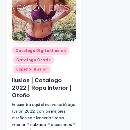
o
|
🇺🇸
n
P
e
d
i
d
o
P
Catalogo Digital ilusion
s
u
Catalogo Gratis
☎
b
1
l
Experta ilusion
(
i
Ilusion | Catalogo
8
c
2022 | Ropa Interior |
0
a
Otoño
d
0
o
)
Encuentra aquí el nuevo catálogo
e
8
Ilusión 2022 con los mejores
n
2
diseños en * lencería * ropa
5
interior * calzado * accesorios *
-