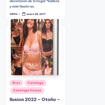
decoración de tu hogar *belleza
9
y más! Ilusión es…
4
admin
5
enero 28, 2017
P
u
2
b
l
i
c
a
d
o
p
o
r
P
Bras
Catalogo
u
Catalogo Ilusion
b
l
Ilusion 2022 – Otoño –
i